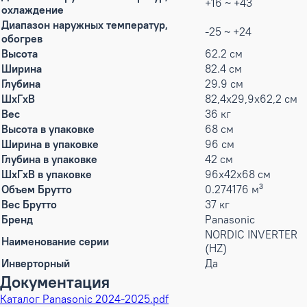
+16 ~ +43
охлаждение
Диапазон наружных температур,
-25 ~ +24
обогрев
Высота
62.2 см
Ширина
82.4 см
Глубина
29.9 см
ШxГxВ
82,4x29,9x62,2 см
Вес
36 кг
Высота в упаковке
68 см
Ширина в упаковке
96 см
Глубина в упаковке
42 см
ШxГxВ в упаковке
96x42x68 см
Объем Брутто
0.274176 м³
Вес Брутто
37 кг
Бренд
Panasonic
NORDIC INVERTER
Наименование серии
(HZ)
Инверторный
Да
Документация
Каталог Panasonic 2024-2025.pdf