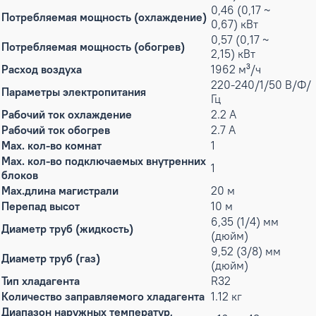
0,46 (0,17 ~
Потребляемая мощность (охлаждение)
0,67) кВт
0,57 (0,17 ~
Потребляемая мощность (обогрев)
2,15) кВт
Расход воздуха
1962 м³/ч
220-240/1/50 В/Ф/
Параметры электропитания
Гц
Рабочий ток охлаждение
2.2 А
Рабочий ток обогрев
2.7 А
Max. кол-во комнат
1
Max. кол-во подключаемых внутренних
1
блоков
Max.длина магистрали
20 м
Перепад высот
10 м
6,35 (1/4) мм
Диаметр труб (жидкость)
(дюйм)
9,52 (3/8) мм
Диаметр труб (газ)
(дюйм)
Тип хладагента
R32
Количество заправляемого хладагента
1.12 кг
Диапазон наружных температур,