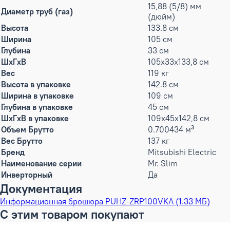
15,88 (5/8) мм
Диаметр труб (газ)
(дюйм)
Высота
133.8 см
Ширина
105 см
Глубина
33 см
ШxГxВ
105x33x133,8 см
Вес
119 кг
Высота в упаковке
142.8 см
Ширина в упаковке
109 см
Глубина в упаковке
45 см
ШxГxВ в упаковке
109x45x142,8 см
Объем Брутто
0.700434 м³
Вес Брутто
137 кг
Бренд
Mitsubishi Electric
Наименование серии
Mr. Slim
Инверторный
Да
Документация
Информационная брошюра PUHZ-ZRP100VKA (1.33 МБ)
С этим товаром покупают