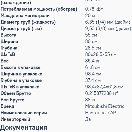
(охлаждение)
Потребляемая мощность (обогрев)
0.78 кВт
Max.длина магистрали
20 м
Диаметр труб (жидкость)
6,35 (1/4) мм (дюйм)
Диаметр труб (газ)
9,53 (3/8) мм (дюйм)
Высота
55 см
Ширина
80 см
Глубина
28.5 см
ШxГxВ
80x28,5x55 см
Вес
36.4 кг
Высота в упаковке
61.8 см
Ширина в упаковке
93.4 см
Глубина в упаковке
37.4 см
ШxГxВ в упаковке
93,4x37,4x61,8 см
Объем Брутто
0.215877288 м³
Вес Брутто
38 кг
Бренд
Mitsubishi Electric
Наименование серии
Настенные AP
Инверторный
Да
Документация