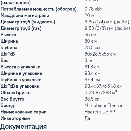
(охлаждение)
Потребляемая мощность (обогрев)
0.78 кВт
Max.длина магистрали
20 м
Диаметр труб (жидкость)
6,35 (1/4) мм (дюйм)
Диаметр труб (газ)
9,53 (3/8) мм (дюйм)
Высота
55 см
Ширина
80 см
Глубина
28.5 см
ШxГxВ
80x28,5x55 см
Вес
31 кг
Высота в упаковке
61.8 см
Ширина в упаковке
93.4 см
Глубина в упаковке
37.4 см
ШxГxВ в упаковке
93,4x37,4x61,8 см
Объем Брутто
0.215877288 м³
Вес Брутто
33.5 кг
Бренд
Mitsubishi Electric
Наименование серии
Настенные AP
Инверторный
Да
Документация