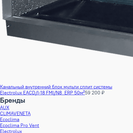
Канальный внутренний блок мульти сплит системы
Electrolux EACD/I-18 FMI/N8_ERP 50м²
59 200 ₽
Бренды
AUX
CLIMAVENETA
Ecoclima
Ecoclima Pro Vent
Electrolux