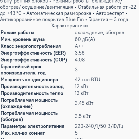
5 внутренних блоков • Режимы работы: охлаждение/
обогрев/ осушение/вентиляция • Стабильная работа от -22
до +43 °C • Автоматическая разморозка • Авторестарт •
Антикоррозийное покрытие Blue Fin • Гарантия — 3 года
Характеристики
Режим работы
охлаждение, обогрев
Мин. уровень шума
60 дБ(А)
Класс энергопотребления
A++
Энергоэффективность (EER)
3.56
Энергоэффективность (COP)
4.08
Гарантийный срок
3
производителя, год
Мощность кондиционера
42 тыс.BTU
Производительность холод
12 кВт
Производительность тепло
13 кВт
Потребляемая мощность
3.45 кВт
(охлаждение)
Потребляемая мощность
3.5 кВт
(обогрев)
Параметры электропитания
220-240/1/50 В/Ф/Гц
Max. кол-во комнат
5