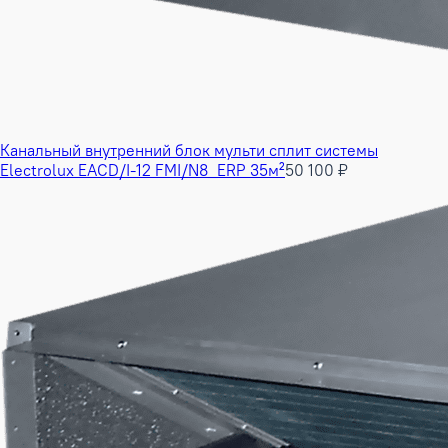
Канальный внутренний блок мульти сплит системы
Electrolux EACD/I-12 FMI/N8_ERP 35м²
50 100 ₽