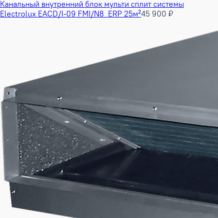
Канальный внутренний блок мульти сплит системы
Electrolux EACD/I-09 FMI/N8_ERP 25м²
45 900 ₽