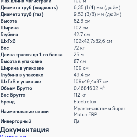
Max.длина магистрали
100 м
Диаметр труб (жидкость)
6,35 (1/4) мм (дюйм)
Диаметр труб (газ)
9,53 (3/8) мм (дюйм)
Высота
82.6 см
Ширина
102 см
Глубина
42.7 см
ШxГxВ
102x42,7x82,6 см
Вес
72 кг
Длина трассы до 1-го блока
25 м
Высота в упаковке
87 см
Ширина в упаковке
109 см
Глубина в упаковке
49.4 см
ШxГxВ в упаковке
109x49,4x87 см
Объем Брутто
0.4684602 м³
Вес Брутто
112 кг
Бренд
Electrolux
Мульти-системы Super
Наименование серии
Match ERP
Инверторный
Да
Документация