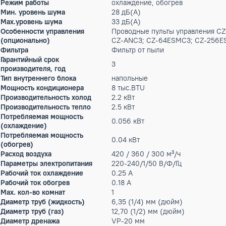
Бренд:
Panasonic
Артикул: X-00012588
151 978 ₽
Под заказ
Описание
Внутренний напольный блок мультизональной системы. Иде
Режим работы
охлаждение, обогрев
Мин. уровень шума
28 дБ(А)
Max.уровень шума
33 дБ(А)
Особенности управления
Проводные пульты управл
(опционально)
CZ-ANC3; CZ-64ESMC3; C
Фильтра
Фильтр от пыли
Гарантийный срок
3
производителя, год
Тип внутреннего блока
напольные
Мощность кондиционера
8 тыс.BTU
Производительность холод
2.2 кВт
Производительность тепло
2.5 кВт