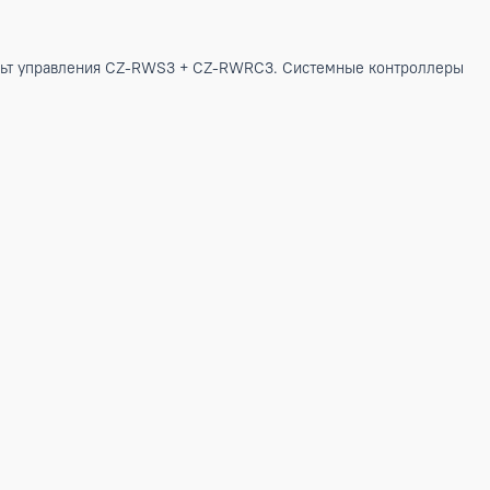
уха по периметру помещения. Для скрытого монтажа.
водной ИК-пульт управления CZ-RWS3 + CZ-RWRC3. Систем