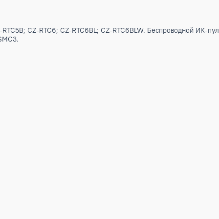
альное решение для обеспечения кондиционированием возд
Характеристики
ения CZ-RTC5B; CZ-RTC6; CZ-RTC6BL; CZ-RTC6BLW. Беспро
Z-256ESMC3.