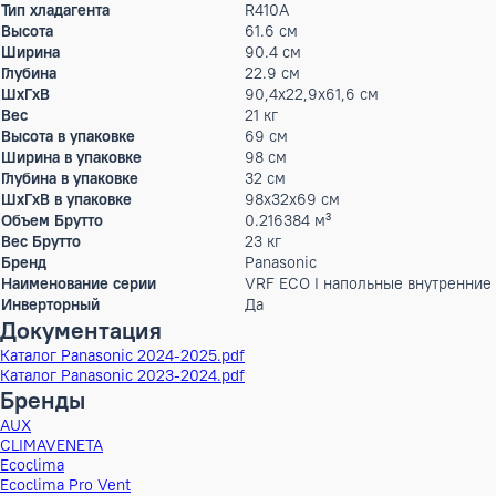
Потребляемая мощность
0.056 кВт
(охлаждение)
Потребляемая мощность
0.04 кВт
(обогрев)
Расход воздуха
420 / 360 / 300 м³/ч
Параметры электропитания
220-240/1/50 В/Ф/Гц
Рабочий ток охлаждение
0.25 А
Рабочий ток обогрев
0.18 А
Max. кол-во комнат
1
Диаметр труб (жидкость)
6,35 (1/4) мм (дюйм)
Диаметр труб (газ)
12,70 (1/2) мм (дюйм)
Диаметр дренажа
VP-20 мм
Тип хладагента
R410A
Высота
61.6 см
Ширина
90.4 см
Глубина
22.9 см
ШxГxВ
90,4x22,9x61,6 см
Вес
21 кг
Высота в упаковке
69 см
Ширина в упаковке
98 см
Глубина в упаковке
32 см