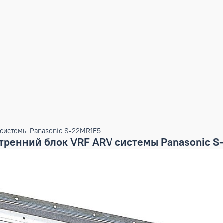
RF ARV системы Panasonic S-22MR1E5
 внутренний блок VRF ARV системы Pan