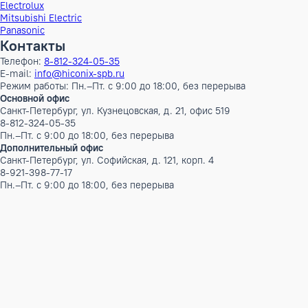
ШxГxВ в упаковке
98x32x69 см
Объем Брутто
0.216384 м³
Вес Брутто
23 кг
Бренд
Panasonic
Наименование серии
VRF ECO I напольные внут
Инверторный
Да
Документация
Каталог Panasonic 2024-2025.pdf
Каталог Panasonic 2023-2024.pdf
Бренды
AUX
CLIMAVENETA
Ecoclima
Ecoclima Pro Vent
Electrolux
Mitsubishi Electric
Panasonic
Контакты
Телефон:
8-812-324-05-35
E-mail:
info@hiconix-spb.ru
Режим работы: Пн.–Пт. с 9:00 до 18:00, без перерыва