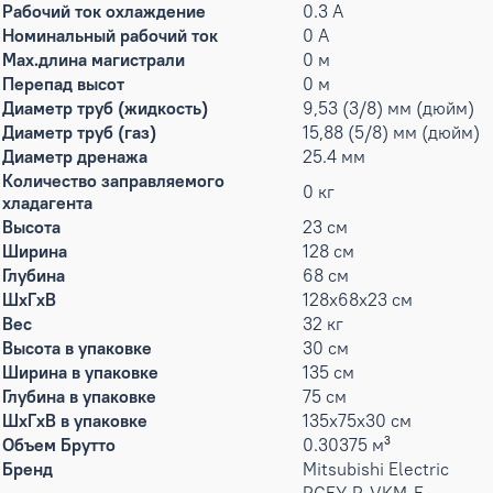
Рабочий ток охлаждение
0.3 А
Номинальный рабочий ток
0 А
Max.длина магистрали
0 м
Перепад высот
0 м
Диаметр труб (жидкость)
9,53 (3/8) мм (дюйм)
Диаметр труб (газ)
15,88 (5/8) мм (дюйм)
Диаметр дренажа
25.4 мм
Количество заправляемого
0 кг
хладагента
Высота
23 см
Ширина
128 см
Глубина
68 см
ШxГxВ
128x68x23 см
Вес
32 кг
Высота в упаковке
30 см
Ширина в упаковке
135 см
Глубина в упаковке
75 см
ШxГxВ в упаковке
135x75x30 см
Объем Брутто
0.30375 м³
Бренд
Mitsubishi Electric