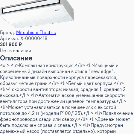
Бренд:
Mitsubishi Electric
Артикул: X-00000418
301 900 ₽
Нет в наличии
Описание
<ul> <li>Компактная конструкция.</li> <li>Изящный и
современный дизайн выполнен в стиле “new edge“.
Криволинейные поверхности корпуса пересекаются,
образуя четкие грани.</li> <li>Белый цвет корпуса.</li>
<li>4 скорости вентилятора: низкая, средняя 1, средняя 2,
высокая.</li> <li>Автоматическое уменьшение скорости
вентилятора при достижении целевой температуры.</li>
<li>Может устанавливаться в помещениях с высотой
потолков до 4,2 м (модели P100/125).</li> <li>Подключение
фреонопроводов сзади или сверху.</li> <li>Дренаж может
быть подключен справа и слева.</li> <li>Предусмотрен
дренажный насос (поставляется отдельно), который