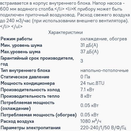
встраивается в корпус внутреннего блока. Напор насоса -
600 мм водяного столба.</li> <li>К прибору может быть
подключен приточный воздуховод. Расход свежего воздуха
до 240 м3/час (при использовании внешнего вентилятора).
</li> </ul>
Характеристики
Режим работы
охлаждение, обогрев
Мин. уровень шума
31 дБ(А)
Max.уровень шума
37 дБ(А)
Гарантийный срок производителя,
3
год
Тип внутреннего блока
напольно-потолочные
Статическое давление
0 Па
Мощность кондиционера
24 тыс.BTU
Производительность холод
7.1 кВт
Производительность тепло
8 кВт
Потребляемая мощность
0.05 кВт
(охлаждение)
Потребляемая мощность (обогрев)
0.05 кВт
Расход воздуха
1080 м³/ч
Параметры электропитания
220-240/1/50 В/Ф/Гц