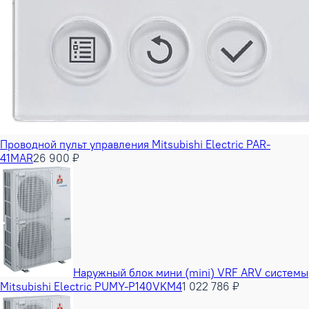
Проводной пульт управления Mitsubishi Electric PAR-
41MAR
26 900 ₽
Наружный блок мини (mini) VRF ARV системы
Mitsubishi Electric PUMY-P140VKM4
1 022 786 ₽