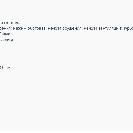
Вт
Вт
Вт
³/ч
0/1/50 В/Ф/Гц
3/8) мм (дюйм)
(3/4) мм (дюйм)
3°С
4°С
625 м³
сальный монтаж.
охлаждения; Режим обогрева; Режим осушения; Режим вент
старт; Таймер.
ртный фильтр