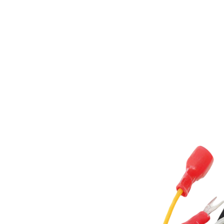
Ширина в упаковке
171 см
Длина в упаковке
75 см
Длина/ширина/высота без упаковки
67.5/16
Объем Брутто наружного блока
0.6045
Вес без упаковки наружного блока
81 кг
Высота в упаковке наружного блока
136.5 
Длинна в упаковке наружного блока
103 см
Ширина в упаковке наружного блока
43 см
Длина/ширина/высота без упаковки наружного блока
94/34/
Документация
user_manual_EcoClima_LCAC_ECLCF.pdf
КАТАЛОГ Ecoclima 2024 Релиз #3 (август).pdf
С этим товаром покупают