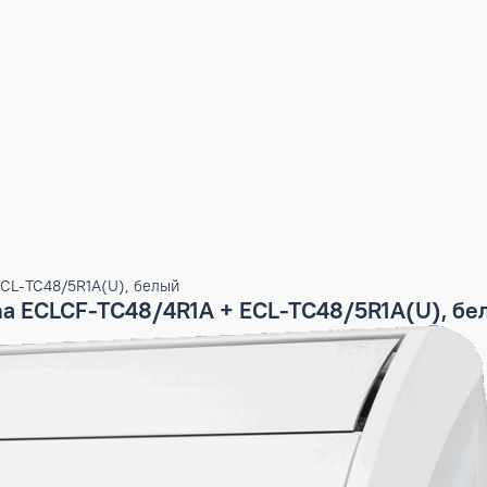
R1A + ECL-TC48/5R1A(U), белый
clima ECLCF-TC48/4R1A + ECL-TC48/5R1