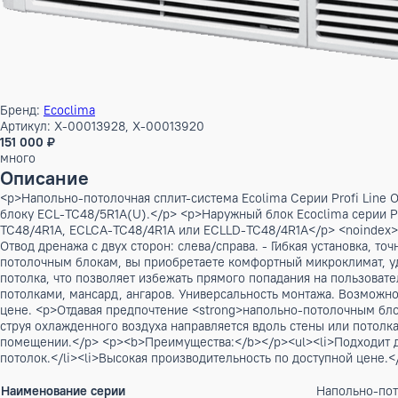
Бренд:
Ecoclima
Артикул: X-00013928, X-00013920
151 000 ₽
много
Описание
<p>Напольно-потолочная сплит-система Ecolima Серии Prof
блоку ECL-TC48/5R1A(U).</p> <p>Наружный блок Ecoclima с
TC48/4R1A, ECLCA-TC48/4R1A или ECLLD-TC48/4R1A</p> <noi