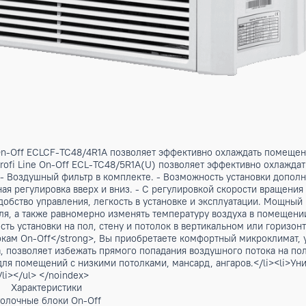
i Line On-Off ECLCF-TC48/4R1A позволяет эффективно охла
ерии Profi Line On-Off ECL-TC48/5R1A(U) позволяет эффект
ndex>- Воздушный фильтр в комплекте. - Возможность устан