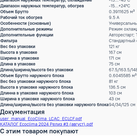
Производительность тепло
14.65 к
Потребляемая мощность (охлаждение)
4.55 к
Потребляемая мощность (обогрев)
4.05 к
Расход воздуха
2180 м
Параметры электропитания
220-24
Рабочий ток охлаждение
9.3 А
Max.длина магистрали
50 м
Перепад высот
30 м
Диаметр труб (жидкость)
9,52 (
Диаметр труб (газ)
19,05 
Тип хладагента
R410A
Диапазон наружных температур, охлаждение
-15…+4
Диапазон наружных температур, обогрев
-15…+2
Объем Брутто
0.3911
Рабочий ток обогрев
9.5 А
Особенности (основные)
Универ
Дополнительные режимы
Режим 
Дополнительные функции
Авторе
Фильтра
Станда
Вес без упаковки
121 кг
Высота в упаковке
167 см