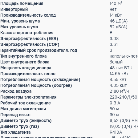
Отвод дренажа с двух сторон: слева/справа. - Гибкая устан
потолочным блокам, вы приобретаете комфортный микроклим
потолка, что позволяет избежать прямого попадания на по
потолками, мансард, ангаров. Универсальность монтажа. Во
цене. <p>Отдавая предпочтение <strong>напольно-потолочн
струя охлажденного воздуха направляется вдоль стены или 
помещении.</p> <p><b>Преимущества:</b></p><ul><li>Подхо
потолок.</li><li>Высокая производительность по доступной 
Наименование серии
Наполь
Площадь помещения
140 м²
Инверторный
нет
Производительность холод
14 кВт
Мин. уровень шума
46 дБ(
Max.уровень шума
52 дБ(
Класс энергопотребления
B
Энергоэффективность (EER)
3.08
Энергоэффективность (COP)
3.61
Гарантийный срок производителя, год
3
Тип внутреннего блока
наполь
Цвет внутреннего блока
белый
Мощность кондиционера
48 тыс