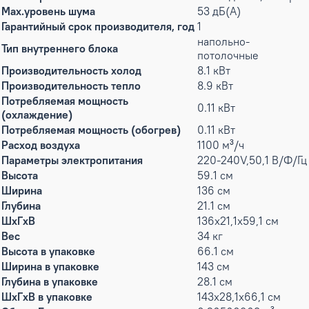
Max.уровень шума
53 дБ(А)
Гарантийный срок производителя, год
1
напольно-
Тип внутреннего блока
потолочные
Производительность холод
8.1 кВт
Производительность тепло
8.9 кВт
Потребляемая мощность
0.11 кВт
(охлаждение)
Потребляемая мощность (обогрев)
0.11 кВт
Расход воздуха
1100 м³/ч
Параметры электропитания
220-240V,50,1 В/Ф/Гц
Высота
59.1 см
Ширина
136 см
Глубина
21.1 см
ШxГxВ
136x21,1x59,1 см
Вес
34 кг
Высота в упаковке
66.1 см
Ширина в упаковке
143 см
Глубина в упаковке
28.1 см
ШxГxВ в упаковке
143x28,1x66,1 см