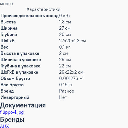
много
Характеристики
Производительность холод
0 кВт
Высота
1.3 см
Ширина
27 см
Глубина
20 см
ШxГxВ
27x20x1,3 см
Вес
0.1 кг
Высота в упаковке
2 см
Ширина в упаковке
29 см
Глубина в упаковке
22 см
ШxГxВ в упаковке
29x22x2 см
Объем Брутто
0.001276 м³
Вес Брутто
0.15 кг
Бренд
Разное
Инверторный
Нет
Документация
filippo-1.jpg
Бренды
AUX