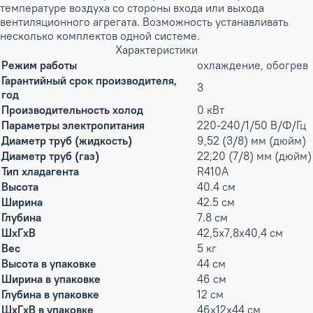
температуре воздуха со стороны входа или выхода
вентиляционного агрегата. Возможность устанавливать
несколько комплектов одной системе.
Характеристики
Режим работы
охлаждение, обогрев
Гарантийный срок производителя,
3
год
Производительность холод
0 кВт
Параметры электропитания
220-240/1/50 В/Ф/Гц
Диаметр труб (жидкость)
9,52 (3/8) мм (дюйм)
Диаметр труб (газ)
22,20 (7/8) мм (дюйм)
Тип хладагента
R410A
Высота
40.4 см
Ширина
42.5 см
Глубина
7.8 см
ШxГxВ
42,5x7,8x40,4 см
Вес
5 кг
Высота в упаковке
44 см
Ширина в упаковке
46 см
Глубина в упаковке
12 см
ШxГxВ в упаковке
46x12x44 см