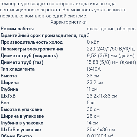
температуре воздуха со стороны входа или выхода
вентиляционного агрегата. Возможность устанавливать
несколько комплектов одной системе.
Характеристики
Режим работы
охлаждение, обогрев
Гарантийный срок производителя, год
3
Производительность холод
0 кВт
Параметры электропитания
220-240/1/50 В/Ф/Гц
Диаметр труб (жидкость)
9,52 (3/8) мм (дюйм)
Диаметр труб (газ)
15,88 (5/8) мм (дюйм)
Тип хладагента
R410A
Высота
33 см
Ширина
23.2 см
Глубина
11 см
ШxГxВ
23,2x11x33 см
Вес
5 кг
Высота в упаковке
36 см
Ширина в упаковке
26 см
Глубина в упаковке
14 см
ШxГxВ в упаковке
26x14x36 см
Объем Брутто
0.013104 м³