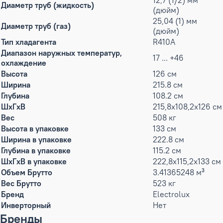
12,7 (1/2) мм
Диаметр труб (жидкость)
(дюйм)
25,04 (1) мм
Диаметр труб (газ)
(дюйм)
Тип хладагента
R410A
Диапазон наружных температур,
17 ... +46
охлаждение
Высота
126 см
Ширина
215.8 см
Глубина
108.2 см
ШxГxВ
215,8x108,2x126 см
Вес
508 кг
Высота в упаковке
133 см
Ширина в упаковке
222.8 см
Глубина в упаковке
115.2 см
ШxГxВ в упаковке
222,8x115,2x133 см
Объем Брутто
3.41365248 м³
Вес Брутто
523 кг
Бренд
Electrolux
Инверторный
Нет
Бренды