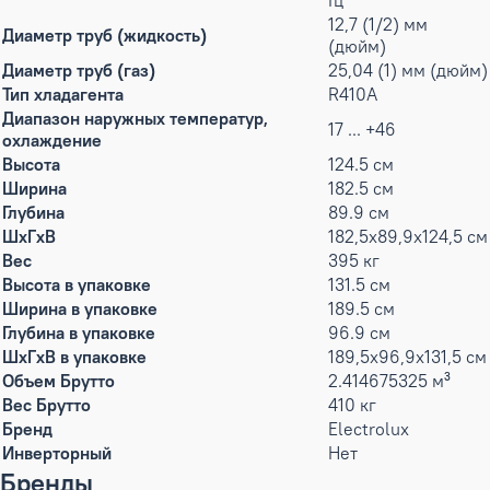
Гц
12,7 (1/2) мм
Диаметр труб (жидкость)
(дюйм)
Диаметр труб (газ)
25,04 (1) мм (дюйм)
Тип хладагента
R410A
Диапазон наружных температур,
17 ... +46
охлаждение
Высота
124.5 см
Ширина
182.5 см
Глубина
89.9 см
ШxГxВ
182,5x89,9x124,5 см
Вес
395 кг
Высота в упаковке
131.5 см
Ширина в упаковке
189.5 см
Глубина в упаковке
96.9 см
ШxГxВ в упаковке
189,5x96,9x131,5 см
Объем Брутто
2.414675325 м³
Вес Брутто
410 кг
Бренд
Electrolux
Инверторный
Нет
Бренды