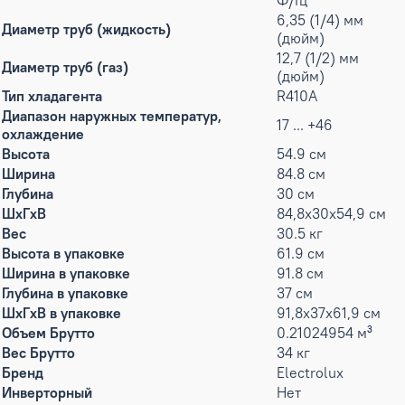
Ф/Гц
6,35 (1/4) мм
Диаметр труб (жидкость)
(дюйм)
12,7 (1/2) мм
Диаметр труб (газ)
(дюйм)
Тип хладагента
R410A
Диапазон наружных температур,
17 ... +46
охлаждение
Высота
54.9 см
Ширина
84.8 см
Глубина
30 см
ШxГxВ
84,8x30x54,9 см
Вес
30.5 кг
Высота в упаковке
61.9 см
Ширина в упаковке
91.8 см
Глубина в упаковке
37 см
ШxГxВ в упаковке
91,8x37x61,9 см
Объем Брутто
0.21024954 м³
Вес Брутто
34 кг
Бренд
Electrolux
Инверторный
Нет