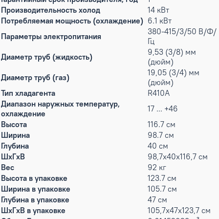
Производительность холод
14 кВт
Потребляемая мощность (охлаждение)
6.1 кВт
380-415/3/50 В/Ф/
Параметры электропитания
Гц
9,53 (3/8) мм
Диаметр труб (жидкость)
(дюйм)
19,05 (3/4) мм
Диаметр труб (газ)
(дюйм)
Тип хладагента
R410A
Диапазон наружных температур,
17 ... +46
охлаждение
Высота
116.7 см
Ширина
98.7 см
Глубина
40 см
ШxГxВ
98,7x40x116,7 см
Вес
92 кг
Высота в упаковке
123.7 см
Ширина в упаковке
105.7 см
Глубина в упаковке
47 см
ШxГxВ в упаковке
105,7x47x123,7 см