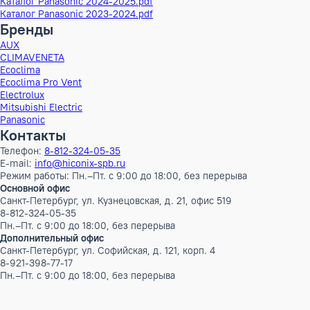
Глубина
4 см
ШxГxВ
10x4x3 см
Вес
0.8 кг
Высота в упаковке
4 см
Ширина в упаковке
15 см
Глубина в упаковке
5 см
ШxГxВ в упаковке
15x5x4 см
Объем Брутто
0.0003 м³
Вес Брутто
1 кг
Бренд
Panasonic
Наименование серии
Опции Panasonic
Инверторный
Нет
Документация
Каталог Panasonic 2024-2025.pdf
Каталог Panasonic 2023-2024.pdf
Бренды
AUX
CLIMAVENETA
Ecoclima
Ecoclima Pro Vent