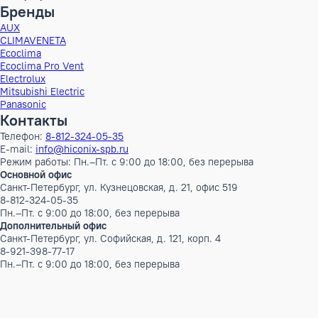
Ширина в упаковке
48 см
Глубина в упаковке
46 см
ШxГxВ в упаковке
48x46x19 см
Объем Брутто
0.041952 м³
Вес Брутто
1 кг
Бренд
Electrolux
Инверторный
Нет
Бренды
AUX
CLIMAVENETA
Ecoclima
Ecoclima Pro Vent
Electrolux
Mitsubishi Electric
Panasonic
Контакты
Телефон:
8-812-324-05-35
E-mail:
info@hiconix-spb.ru
Режим работы: Пн.–Пт. с 9:00 до 18:00, без перерыва
Основной офис
Санкт-Петербург, ул. Кузнецовская, д. 21, офис 519