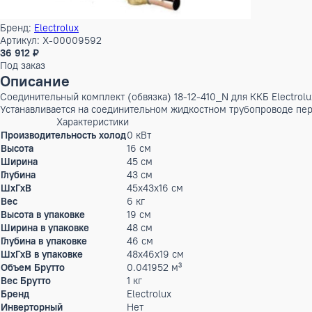
Бренд:
Electrolux
Артикул: X-00009592
36 912 ₽
Под заказ
Описание
Соединительный комплект (обвязка) 18-12-410_N для ККБ E
Устанавливается на соединительном жидкостном трубопров
Характеристики
Производительность холод
0 кВт
Высота
16 см
Ширина
45 см
Глубина
43 см
ШxГxВ
45x43x16 см
Вес
6 кг
Высота в упаковке
19 см