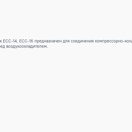
lectrolux ECC-14, ECC-16 предназначен для соединения ко
оде перед воздухоохладителем.