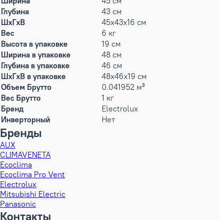
Ширина
45 см
Глубина
43 см
ШxГxВ
45x43x16 см
Вес
6 кг
Высота в упаковке
19 см
Ширина в упаковке
48 см
Глубина в упаковке
46 см
ШxГxВ в упаковке
48x46x19 см
Объем Брутто
0.041952 м³
Вес Брутто
1 кг
Бренд
Electrolux
Инверторный
Нет
Бренды
AUX
CLIMAVENETA
Ecoclima
Ecoclima Pro Vent
Electrolux
Mitsubishi Electric
Panasonic
Контакты