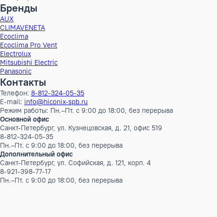
Ширина в упаковке
48 см
Глубина в упаковке
46 см
ШxГxВ в упаковке
48x46x19 см
Объем Брутто
0.041952 м³
Вес Брутто
1 кг
Бренд
Electrolux
Инверторный
Нет
Бренды
AUX
CLIMAVENETA
Ecoclima
Ecoclima Pro Vent
Electrolux
Mitsubishi Electric
Panasonic
Контакты
Телефон:
8-812-324-05-35
E-mail:
info@hiconix-spb.ru
Режим работы: Пн.–Пт. с 9:00 до 18:00, без перерыва
Основной офис
Санкт-Петербург, ул. Кузнецовская, д. 21, офис 519