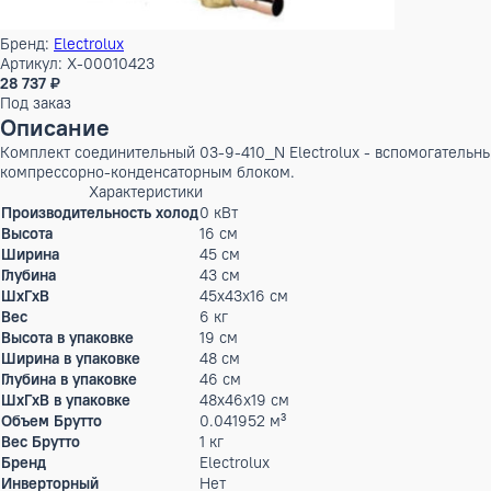
Бренд:
Electrolux
Артикул: X-00010423
28 737 ₽
Под заказ
Описание
Комплект соединительный 03-9-410_N Electrolux - вспомог
компрессорно-конденсаторным блоком.
Характеристики
Производительность холод
0 кВт
Высота
16 см
Ширина
45 см
Глубина
43 см
ШxГxВ
45x43x16 см
Вес
6 кг
Высота в упаковке
19 см