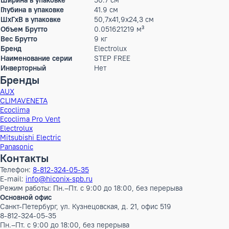
Производительность холод
52 кВт
Производительность тепло
60 кВт
Параметры электропитания
220-240/1/50 В/Ф/Гц
Диаметр труб (жидкость)
12,7 (1/2) мм (дюйм)
Диаметр труб (газ)
12,7 (1/2) мм (дюйм)
Высота
17.3 см
Ширина
43.7 см
Глубина
34.9 см
ШxГxВ
43,7x34,9x17,3 см
Вес
6.9 кг
Высота в упаковке
24.3 см
Ширина в упаковке
50.7 см
Глубина в упаковке
41.9 см
ШxГxВ в упаковке
50,7x41,9x24,3 см
Объем Брутто
0.051621219 м³
Вес Брутто
9 кг
Бренд
Electrolux
Наименование серии
STEP FREE
Инверторный
Нет
Бренды
AUX