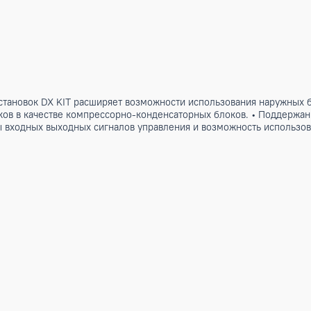
ных установок DX KIT расширяет возможности использовани
х блоков в качестве компрессорно-конденсаторных блоков. •
рианты входных выходных сигналов управления и возможнос