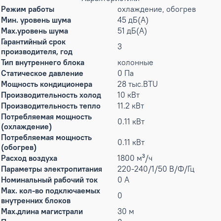
Режим работы
охлаждение, обогрев
Мин. уровень шума
45 дБ(А)
Max.уровень шума
51 дБ(А)
Гарантийный срок
3
производителя, год
Тип внутреннего блока
колонные
Статическое давление
0 Па
Мощность кондиционера
28 тыс.BTU
Производительность холод
10 кВт
Производительность тепло
11.2 кВт
Потребляемая мощность
0.11 кВт
(охлаждение)
Потребляемая мощность
0.11 кВт
(обогрев)
Расход воздуха
1800 м³/ч
Параметры электропитания
220-240/1/50 В/Ф/Гц
Номинальный рабочий ток
0 А
Max. кол-во подключаемых
0
внутренних блоков
Max.длина магистрали
30 м