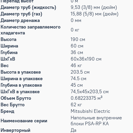
Перепад высот
0 м
Диаметр труб (жидкость)
9,53 (3/8) мм (дюйм)
Диаметр труб (газ)
15,88 (5/8) мм (дюйм)
Диаметр дренажа
0 мм
Количество заправляемого
0 кг
хладагента
Высота
190 см
Ширина
60 см
Глубина
36 см
ШxГxВ
60x36x190 см
Вес
46 кг
Высота в упаковке
203.5 см
Ширина в упаковке
74.5 см
Глубина в упаковке
45 см
ШxГxВ в упаковке
74,5x45x203,5 см
Объем Брутто
0.68223375 м³
Вес Брутто
62 кг
Бренд
Mitsubishi Electric
Напольные внутренние
Наименование серии
блоки PSA-RP KA
Инверторный
Да