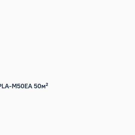
tric PLA-M50EA 50м²