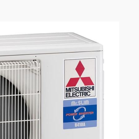
ctric
утренний блок PLA-M EA
ышленные кондиционеры