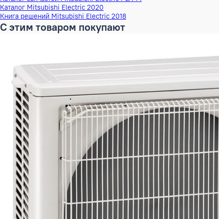
Вес Брутто
29 кг
Бренд
Mitsubishi Ele
Наименование серии
Кассетные вн
Инверторный
Да
Документация
Техническая книга Mitsubishi Electric: Mr.SLIM: полупром
Сертификат соответствия EAC Mitsubishi Electric
Руководство пользователя PLA-M
Инструкция по установке PLA-M
Каталог запчастей Mitsubishi Electric PLA-M
Каталог Mitsubishi Electric 2020
Книга решений Mitsubishi Electric 2018
С этим товаром покупают