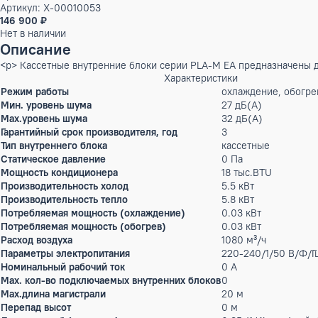
Бренд:
Mitsubishi Electric
Артикул: X-00010053
146 900 ₽
Нет в наличии
Описание
<p> Кассетные внутренние блоки серии PLA-M EA предназна
Характеристики
Режим работы
охлаждение, 
Мин. уровень шума
27 дБ(А)
Max.уровень шума
32 дБ(А)
Гарантийный срок производителя, год
3
Тип внутреннего блока
кассетные
Статическое давление
0 Па
Мощность кондиционера
18 тыс.BTU
Производительность холод
5.5 кВт
Производительность тепло
5.8 кВт
Потребляемая мощность (охлаждение)
0.03 кВт