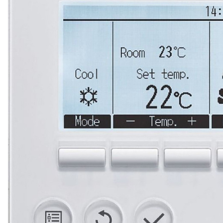
ZM50VKA2
401 900 ₽