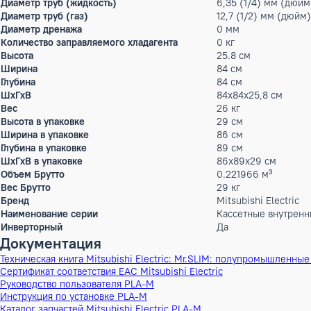
Потребляемая мощность (обогрев)
0.03 кВт
Расход воздуха
1080 м³/ч
Параметры электропитания
220-240/1/50
Номинальный рабочий ток
0 А
Max. кол-во подключаемых внутренних блоков
0
Max.длина магистрали
20 м
Перепад высот
0 м
Диаметр труб (жидкость)
6,35 (1/4) м
Диаметр труб (газ)
12,7 (1/2) мм
Диаметр дренажа
0 мм
Количество заправляемого хладагента
0 кг
Высота
25.8 см
Ширина
84 см
Глубина
84 см
ШxГxВ
84x84x25,8 с
Вес
26 кг
Высота в упаковке
29 см
Ширина в упаковке
86 см
Глубина в упаковке
89 см
ШxГxВ в упаковке
86x89x29 см
Объем Брутто
0.221966 м³