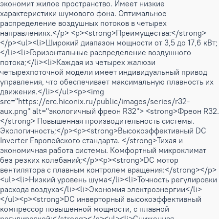
экономит жилое пространство. Имеет низкие
характеристики шумового фона. Оптимальное
распределение воздушных потоков в четырех
направлениях.</p> <p><strong>Преимущества:</strong>
</p><ul><li>Широкий диапазон мощности от 3,5 до 17,6 кВт;
</li><li>Горизонтальные распределение воздушного
потока;</li><li>Каждая из четырех жалюзи
четырехпоточной модели имеет индивидуальный привод
управления, что обеспечивает максимальную плавность их
движения.</li></ul><p><img
src="https://erc.hiconix.ru/public/images/series/r32-
aux.png" alt="экологичный фреон R32"> <strong>Фреон R32.
</strong> Повышенная производительность системы.
Экологичность;</p><p><strong>Высокоэффективный DC
Inverter Европейского стандарта. </strong>Тихая и
экономичная работа системы. Комфортный микроклимат
без резких колебаний;</p><p><strong>DC мотор
вентилятора с плавным контролем вращения:</strong></p>
<ul><li>Низкий уровень шума</li><li>Точность регулировки
расхода воздуха</li><li>Экономия электроэнергии</li>
</ul><p><strong>DC инверторный высокоэффективный
компрессор повышенной мощности, с плавной
регулировкой:</strong></p><ul><li>Сниженная