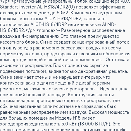
</p> <p>Наружные универсальный блок кондиционера AUX
Standart Inverter AL-HS18/4DR2(U) позволяет эффективно
охлаждать помещение до 50м2. Комплект с внутренним
блоком - кассетным ALCA-HS18/4DR2, напольно-
потолочныйм ALCF-HS18/4DR2 или канальным ALMD-
HS18/4DR2.</p> <noindex>- Равномерное распределение
воздуха в 4-х направлениях Это главное преимущество
кассетного блока. Он не создает концентрированный поток
на одну зону, а равномерно рассеивает воздух по всему
периметру потолка, предотвращая сквозняки и обеспечивая
комфорт для людей в любой точке помещения. - Эстетика и
экономия пространства: Блок полностью скрыт за
подвесным потолком, видна только декоративная решетка.
Он не занимает стены и не нарушает интерьер, что
критически важно для помещений с дизайнерским
ремонтом, магазинов, офисов и ресторанов. - Идеален для
помешений большой площади: Конструкция кассеты
оптимальна для просторных открытых пространств, где
обычная настенная сплит-система не справилась бы с
равномерным распределением воздуха. Высокая мощность
для больших помещений Модель H18 имеет
холодопроизводительность 5.0 кВт (18 000 BTU/h). Это
делает ее идеальным решением для гостиных, залов кафе,