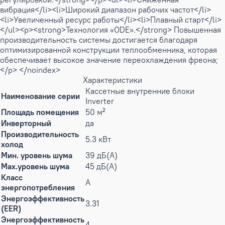
вибрация</li><li>Широкий диапазон рабочих частот</li>
<li>Увеличенный ресурс работы</li><li>Плавный старт</li>
</ul><p><strong>Технология «ODE».</strong> Повышенная
производительность системы достигается благодаря
оптимизированной конструкции теплообменника, которая
обеспечивает высокое значение переохлаждения фреона;
</p> </noindex>
Характеристики
Кассетные внутренние блоки
Наименование серии
Inverter
Площадь помещения
50 м²
Инверторный
да
Производительность
5.3 кВт
холод
Мин. уровень шума
39 дБ(А)
Max.уровень шума
45 дБ(А)
Класс
A
энергопотребления
Энергоэффективность
3.31
(EER)
Энергоэффективность
4