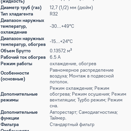
(жидкость)
Диаметр труб (газ)
12,7 (1/2) мм (дюйм)
Тип хладагента
R32
Диапазон наружных
температур,
-30…+49°С
охлаждение
Диапазон наружных
-15…+24°С
температур, обогрев
Объем Брутто
0.13572 м³
Рабочий ток обогрев
6.5 А
Режим работы
охлаждение, обогрев
Равномерное распределение
Особенности
воздуха; Монтаж в подвесной
(основные)
потолок.
Режим охлаждения; Режим
Дополнительные
обогрева; Режим осушения; Режим
режимы
вентиляции; Турбо режим; Режим
сна.
Дополнительные
Авторестарт; Самодиагностика;
функции
Таймер.
Фильтра
Стандартный фильтр
Особенности