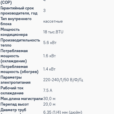
(COP)
Гарантийный срок
3
производителя, год
Тип внутреннего
кассетные
блока
Мощность
18 тыс.BTU
кондиционера
Производительность
5.6 кВт
тепло
Потребляемая
мощность
1.6 кВт
(охлаждение)
Потребляемая
1.4 кВт
мощность (обогрев)
Параметры
220-240/1/50 В/Ф/Гц
электропитания
Рабочий ток
7.5 А
охлаждение
Max.длина магистрали
30,0 м
Перепад высот
20,0 м
Диаметр труб
6,35 (1/4) мм (дюйм)