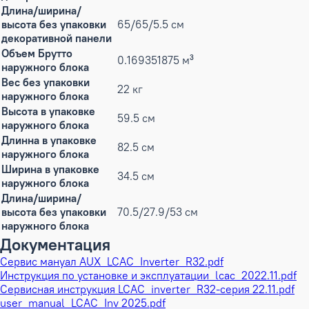
Длина/ширина/
высота без упаковки
65/65/5.5 см
декоративной панели
Объем Брутто
0.169351875 м³
наружного блока
Вес без упаковки
22 кг
наружного блока
Высота в упаковке
59.5 см
наружного блока
Длинна в упаковке
82.5 см
наружного блока
Ширина в упаковке
34.5 см
наружного блока
Длина/ширина/
высота без упаковки
70.5/27.9/53 см
наружного блока
Документация
Сервис мануал AUX_LCAC_Inverter_R32.pdf
Инструкция по установке и эксплуатации_lcac_2022.11.pdf
Сервисная инструкция LCAC_inverter_R32-серия 22.11.pdf
user_manual_LCAC_Inv 2025.pdf