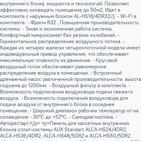
внутреннего блока, мощности и технологий. Позволяет
эффективно охлаждать помещение до 50м2. Идет в
комплекте с наружным блоком AL-HS18/4DR2(U). - Wi-Fi в
комплекте. - Фреон R32 . Повышенная производительность
системы. - Тихая и экономичная работа системы.
Комфортный микроклимат без резких колебаний. -
Горизонтальное распределение воздушного потока. -
Каждая из четырех жалюзи четырехпоточной модели имеет
индивидуальный привод управления, что обеспечивает
максимальную плавность их движения. - Круговой
воздушный поток обеспечивает равномерное
распределение воздуха в помещении. - Встроенный
дренажный насос увеличенной производительности, высота
подъема до 1200мм. - Воздушный фильтр в комплекте. -
Возможность подключения воздуховода подачи свежего
воздуха. - Bозможность подключения воздуховода для
подачи воздуха от внутреннего блока в соседнее
помещение. - Широкий диапазон рабочих температур от на
охлаждение - 30°С до +52°С. - Самодиагностика. -
Авторестарт.</p> <p>Панель для кассетных внутренних
блоков сплит-системы AUX Standart ALCA-HS24/4DR2,
ALCA-HS36/4DR2, ALCA-HS48/5DR2 и ALCA-HS60/5DR2.