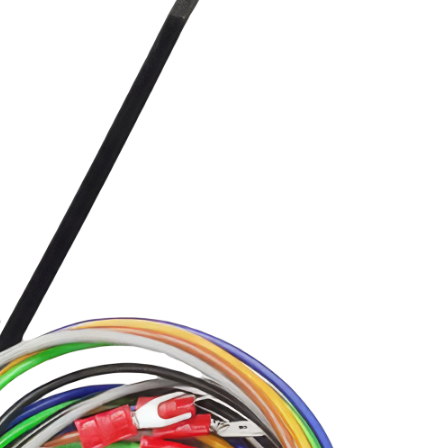
0 см
5 см
/95/5.5 см