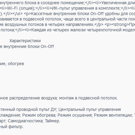
 on-off позволяет эффективно охлаждать помещение площад
-off позволяет эффективно охлаждать помещение до 140м2.
> <p>Панель кассетного блока AUX On-Off MB12C — это види
 ALCA-H24-60. Ее ключевые задачи: - Декоративная функция
а для равномерного распределения охлажденного или нагрет
о вписываться в большинство современных потолков (гипсок
плообменнику и дренажному поддону для чистки и обслужив
рех жалюзи четырехпоточной модели имеет индивидуальный п
ности;</li><li>Воздушный фильтр в комплекте;</li><li>Воз
ха от внутреннего блока в соседнее помещение;</li><li>Уве
арт;</li><li>Wi-Fi (опция);</li><li>ИК-пульт управления в к
( опция).</li></ul> <p>Кассетные внутренние блоки On-Off
 встраивается в подвесной потолок, чаще всего в централь
еделение воздушных потоков в четырех направлениях.</p> 
здушного потока;</li><li>Каждая из четырех жалюзи четырех
Характеристики
ссетные внутренние блоки On-Off
0 м²
т
лаждение, обогрев