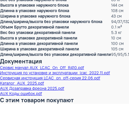
Max.длина магистрали
50
Перепад высот
30
Диаметр труб (жидкость)
9,
Диаметр труб (газ)
19
Диапазон наружных температур, охлаждение
-1
Диапазон наружных температур, обогрев
-1
Объем Брутто
0.
Рабочий ток обогрев
9 
Вес без упаковки
11
Высота в упаковке
17
Ширина в упаковке
10
Длина в упаковке
91
Длина/ширина/высота без упаковки
84
Объем Брутто наружного блока
0.
Вес без упаковки наружного блока
85
Высота в упаковке наружного блока
14
Длинна в упаковке наружного блока
10
Ширина в упаковке наружного блока
43
Длина/ширина/высота без упаковки наружного блока
94
Объем Брутто декоративной панели
0.
Вес без упаковки декоративной панели
5.
Высота в упаковке декоративной панели
10