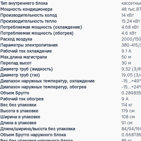
Мин. уровень шума
43
Max.уровень шума
52
Класс энергопотребления
B
Энергоэффективность (EER)
3.
Энергоэффективность (COP)
3.
Особенности (основные)
Ра
Особенности управления (в комплекте)
Пу
Особенности управления (опционально)
Wi
Дополнительные режимы
Ре
Дополнительные функции
Ав
Фильтра
Ст
Гарантийный срок производителя, год
3
Тип внутреннего блока
ка
Мощность кондиционера
48
Производительность холод
14
Производительность тепло
15
Потребляемая мощность (охлаждение)
4.
Потребляемая мощность (обогрев)
4.
Расход воздуха
20
Параметры электропитания
38
Рабочий ток охлаждение
9.