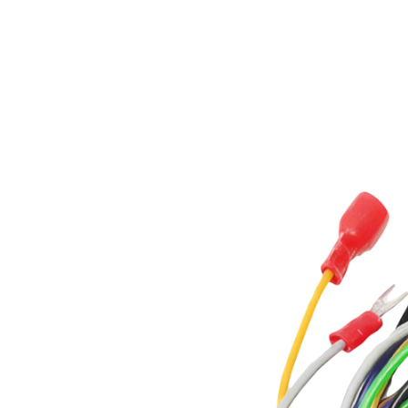
Длинна в упаковке декоративной панели
10
Ширина в упаковке декоративной панели
10
Длина/ширина/высота без упаковки декоративной панели
95
Документация
Сервис мануал AUX_LCAC_On_Off_R410.pdf
Инструкция по установке и эксплуатации_lcac_2022.11.pdf
Сервисная инструкция LCAC_on_off-серия 22.06.pdf
Каталог_AUX_2025.pdf
AUX Дозаправка фреона 2025.pdf
AUX Коды ошибок.pdf
С этим товаром покупают