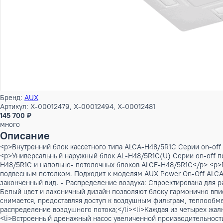
Бренд:
AUX
Артикул: X-00012479, X-00012494, X-00012481
145 700 ₽
много