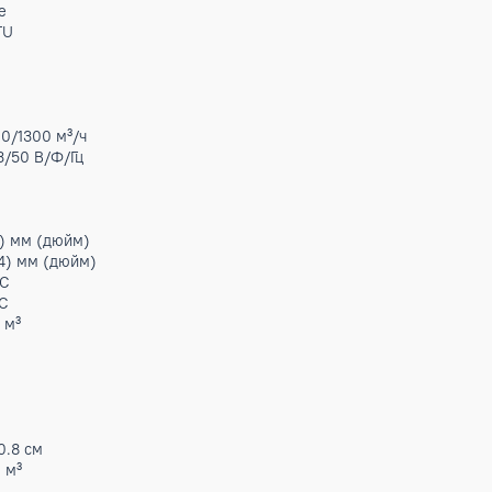
 дБ(А)
 дБ(А)
01
31
вномерное распределение воздуха; монтаж в подвесной пот
льт ДУ
-Fi,Настенный проводной пульт ДУ; Центральный пульт упра
жим охлаждения; Режим обогрева; Режим осушения; Режим 
торестарт; Самодиагностика; Таймер.
андартный фильтр.
ссетные
 тыс.BTU
 кВт
.24 кВт
68 кВт
6 кВт
00/1500/1300 м³/ч
0-415/3/50 В/Ф/Гц
1 А