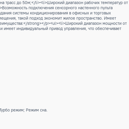
ью до 140м2. Подходит к универсальному наружному блоку 
 Подходит для канальных блоков ALMD-H48/5R1C, кассетны
мая нижняя часть внутреннего модуля, которая монтируется
: Закрывает техническую "начинку" блока, придавая ему эс
ого воздуха по помещению в четырех направлениях. - Интег
артонных, армстронг и др.). - Доступ для обслуживания: Па
ания.</p> <noindex><p>Преимущества:</p><ul><li>Горизонта
ривод управления, что обеспечивает максимальную плавнос
можность подключения воздуховода подачи свежего воздуха;
личенная длина трасс до 50м;</li><li>Широкий диапазон ра
омплекте;</li><li>Возможность подключения сенсорного насте
 удобны для создания системы кондиционирования в офисных 
ной части помещения, такой подход экономит жилое простр
<p><strong>Преимущества:</strong></p><ul><li>Широкий ди
поточной модели имеет индивидуальный привод управления, 