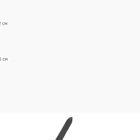
 м
 м
52 (3/8) мм (дюйм)
,05 (3/4) мм (дюйм)
5...+49°С
5...+24°С
289835 м³
А
4 кг
9 см
8 см
 см
/94/160.8 см
668736 м³
 кг
4 см
8 см
 см
/37/132 см
1 м³
3 кг
 см