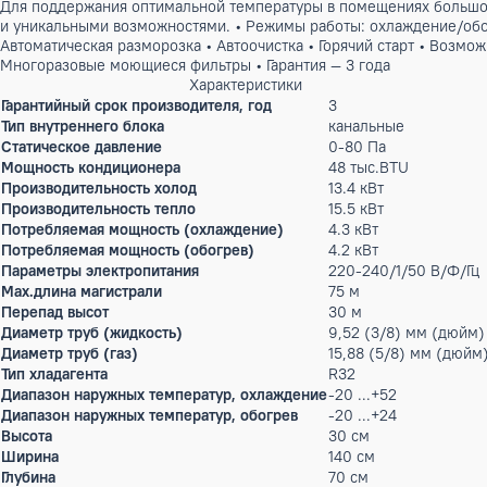
Бренд:
Electrolux
Артикул: X-00012785
103 000 ₽
Под заказ
Описание
Для поддержания оптимальной температуры в помещениях 
и уникальными возможностями. • Режимы работы: охлаждени
Автоматическая разморозка • Автоочистка • Горячий старт 
Многоразовые моющиеся фильтры • Гарантия — 3 года
Характеристики
Гарантийный срок производителя, год
3
Тип внутреннего блока
канальные
Статическое давление
0-80 Па
Мощность кондиционера
48 тыс.BTU
Производительность холод
13.4 кВт
Производительность тепло
15.5 кВт
Потребляемая мощность (охлаждение)
4.3 кВт
Потребляемая мощность (обогрев)
4.2 кВт
Параметры электропитания
220-240/1/50 
Max.длина магистрали
75 м