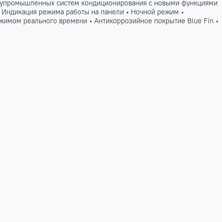
ентный ряд полупромышленных систем кондиционирования с
0 до +48 °C • Индикация режима работы на панели • Ночной
• Пульт ДУ с режимом реального времени • Антикоррозийное 