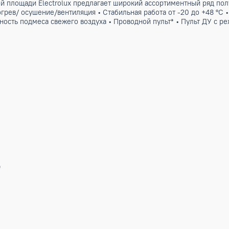
большой площади Electrolux предлагает широкий ассортим
е/обогрев/ осушение/вентиляция • Стабильная работа от -2
• Возможность подмеса свежего воздуха • Проводной пульт* 
В/Ф/Гц