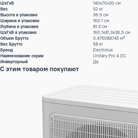
Перепад высот
30 м
Диаметр труб (жидкость)
9,52 (3/8) мм 
Диаметр труб (газ)
15,88 (5/8) мм
Тип хладагента
R32
Диапазон наружных температур, охлаждение
-20 ...+52
Диапазон наружных температур, обогрев
-20 ...+24
Высота
30 см
Ширина
140 см
Глубина
70 см
ШxГxВ
140x70x30 см
Вес
52 кг
Высота в упаковке
36.5 см
Ширина в упаковке
160.1 см
Глубина в упаковке
81.3 см
ШxГxВ в упаковке
160,1x81,3x36,5
Объем Брутто
0.475088745 м
Вес Брутто
58 кг
Бренд
Electrolux
Наименование серии
Unitary Pro 4 
Инверторный
Да
С этим товаром покупают