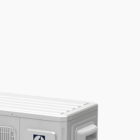
(дюйм)
 (дюйм)
 см
³
DC