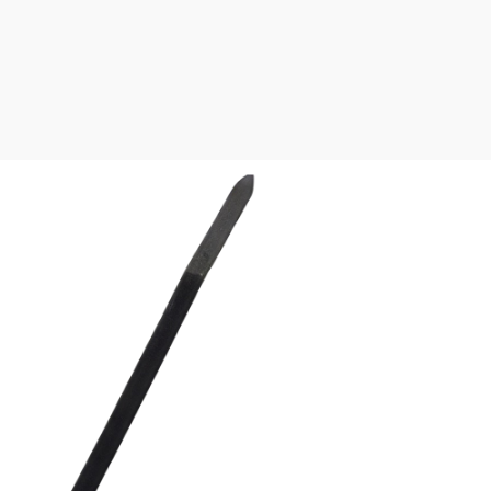
й монтаж; Низкий уровень шума.
охлаждения; Режим обогрева; Режим осушения; Режим вент
старт; Таймер.
ртный фильтр
см
м
20/155 см
585 м³
см
125 см