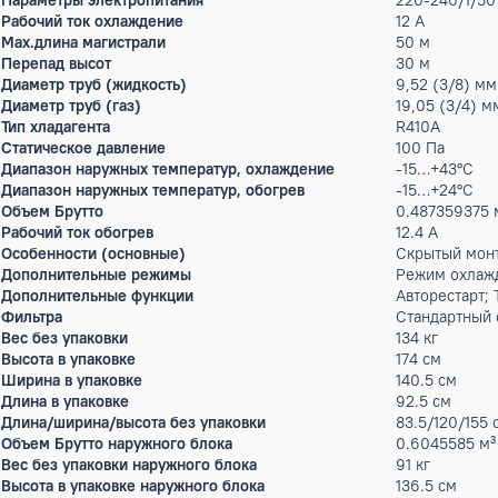
Энергоэффективность (EER)
2.83
Энергоэффективность (COP)
3.66
Гарантийный срок производителя, год
3
Тип внутреннего блока
каналь
Мощность кондиционера
60 тыс
Производительность тепло
17.7 кВ
Потребляемая мощность (охлаждение)
5.69 к
Потребляемая мощность (обогрев)
4.84 к
Расход воздуха
1600 м
Параметры электропитания
220-24
Рабочий ток охлаждение
12 А
Max.длина магистрали
50 м
Перепад высот
30 м
Диаметр труб (жидкость)
9,52 (
Диаметр труб (газ)
19,05 
Тип хладагента
R410A
Статическое давление
100 Па
Диапазон наружных температур, охлаждение
-15…+4
Диапазон наружных температур, обогрев
-15…+2
Объем Брутто
0.4873
Рабочий ток обогрев
12.4 А