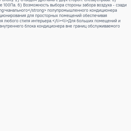
ощадью до 160м2. Комплектуется наружным блоком ECL-TC60
т широкие возможности проектирования систем кондиционир
ра. Подходит для больших помещений и помещений сложных
ля помещений с повышенными требованиями к уровню шума.
ают эту модель одной из самых востребованных.</p> <p>Нар
нним блоком ECLCF-TC60/4R1A, ECLCA-TC60/4R1A или ECLLD
нутреннему блоку. 2) Отводом дренажа с двух сторон: слев
ское давление 100Па. 6) Возможность выбора стороны забор
онструкция <strong>канального</strong> полупромышленного
я систем кондиционирования для просторных помещений обе
 Подойдет для любого стиля интерьера.</li><li>Для больш
и установки внутреннего блока кондиционера вне границ о