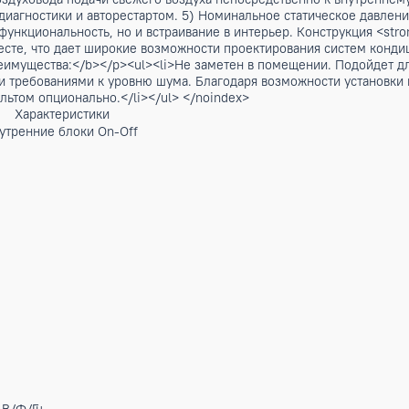
-Off модель ECLMD-TC60/4R1A. Рассчитана на помещение пл
вать внутренние блоки практически в любом месте, что дае
мерную циркуляцию воздуха. Подойдет для любого интерье
не границ обслуживаемого помещения, идеально подходит д
ия, высокая производительность и доступная стоимость дел
ективно охлаждать помещение до 160м2. Комплект с внутре
я воздуховода подачи свежего воздуха непосредственно к в
 самодиагностики и авторестартом. 5) Номинальное статиче
 только функциональность, но и встраивание в интерьер. К
любом месте, что дает широкие возможности проектировани
<b>Преимущества:</b></p><ul><li>Не заметен в помещении.
нными требованиями к уровню шума. Благодаря возможност
ИК-пультом опционально.</li></ul> </noindex>
Характеристики
ные внутренние блоки On-Off
т
А)
А)