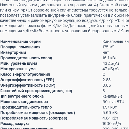
Описание
<p>Канальная сплит-система Ecoclima серии Profi Line On
Конструкция канального кондиционера позволяет устанавли
просторных помещений, обеспечивая качественную и равно
возможности установки внутреннего блока кондиционера в
помещении, универсален. Легкость установки и обслуживан
серии Profi Line On-Off ECL-TC60/5R1A(U) позволяет эфф
<noindex>Кондиционер оснащен: 1) Возможностью подключени
Настенный пультом дистанционного управления. 4) Системой
или снизу. <p>От современной сплит системы требуется не
позволяет устанавливать внутренние блоки практически в 
качественную и равномерную циркуляцию воздуха. </p> <p>
помещений сложных форм.</li><li>Для помещений с повыше
помещения.</li><li>Возможность управления беспроводным 
Наименование серии
Каналь
Площадь помещения
175 м²
Инверторный
нет
Производительность холод
16.1 кВ
Мин. уровень шума
43 дБ(
Max.уровень шума
47 дБ(
Класс энергопотребления
C