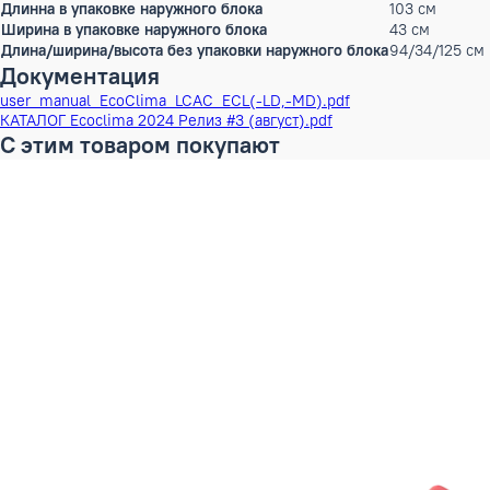
Особенности (основные)
Скрыты
Дополнительные режимы
Режим 
Дополнительные функции
Авторе
Фильтра
Станда
Вес без упаковки
134 кг
Высота в упаковке
174 см
Ширина в упаковке
140.5 
Длина в упаковке
92.5 с
Длина/ширина/высота без упаковки
83.5/1
Объем Брутто наружного блока
0.6045
Вес без упаковки наружного блока
91 кг
Высота в упаковке наружного блока
136.5 
Длинна в упаковке наружного блока
103 см
Ширина в упаковке наружного блока
43 см
Длина/ширина/высота без упаковки наружного блока
94/34/
Документация
user_manual_EcoClima_LCAC_ECL(-LD,-MD).pdf
КАТАЛОГ Ecoclima 2024 Релиз #3 (август).pdf
С этим товаром покупают