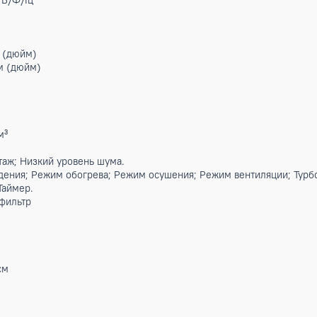
ные
.BTU
т
Вт
Вт
³/ч
0/1/50 В/Ф/Гц
3/8) мм (дюйм)
(3/4) мм (дюйм)
3°С
4°С
59375 м³