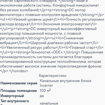
Inverter Европейского стандарта. </strong>Тихая и
экономичная работа системы. Комфортный микроклимат
без резких колебаний;</p><p><strong>DC мотор
вентилятора с плавным контролем вращения:</strong></p>
<ul><li>Низкий уровень шума</li><li>Точность регулировки
расхода воздуха</li><li>Экономия электроэнергии</li>
</ul><p><strong>DC инверторный высокоэффективный
компрессор повышенной мощности, с плавной
регулировкой:</strong></p><ul><li>Сниженная
вибрация</li><li>Широкий диапазон рабочих частот</li>
<li>Увеличенный ресурс работы</li><li>Плавный старт</li>
</ul><p><strong>Технология «ODE».</strong> Повышенная
производительность системы достигается благодаря
оптимизированной конструкции теплообменника, которая
обеспечивает высокое значение переохлаждения фреона;
</p> </noindex>
Характеристики
Канальные внутренние блоки
Наименование серии
Inverter
Площадь помещения
100 м²
Инверторный
да
Тип внутреннего
канальные