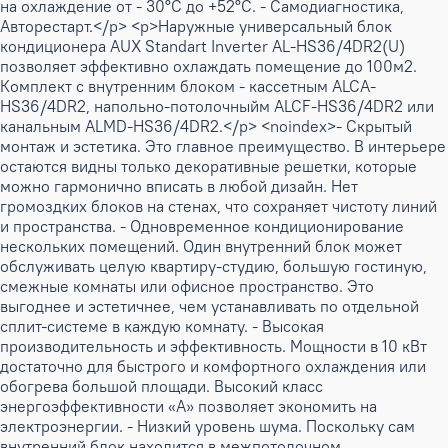
на охлаждение от - 30°С до +52°С. - Самодиагностика,
Авторестарт.</p> <p>Наружные универсальный блок
кондиционера AUX Standart Inverter AL-HS36/4DR2(U)
позволяет эффективно охлаждать помещение до 100м2.
Комплект с внутренним блоком - кассетным ALCA-
HS36/4DR2, напольно-потолочныйм ALCF-HS36/4DR2 или
канальным ALMD-HS36/4DR2.</p> <noindex>- Скрытый
монтаж и эстетика. Это главное преимущество. В интерьере
остаются видны только декоративные решетки, которые
можно гармонично вписать в любой дизайн. Нет
громоздких блоков на стенах, что сохраняет чистоту линий
и пространства. - Одновременное кондиционирование
нескольких помещений. Один внутренний блок может
обслуживать целую квартиру-студию, большую гостиную,
смежные комнаты или офисное пространство. Это
выгоднее и эстетичнее, чем устанавливать по отдельной
сплит-системе в каждую комнату. - Высокая
производительность и эффективность. Мощности в 10 кВт
достаточно для быстрого и комфортного охлаждения или
обогрева большой площади. Высокий класс
энергоэффективности «А» позволяет экономить на
электроэнергии. - Низкий уровень шума. Поскольку сам
внутренний блок находится в межпотолочном