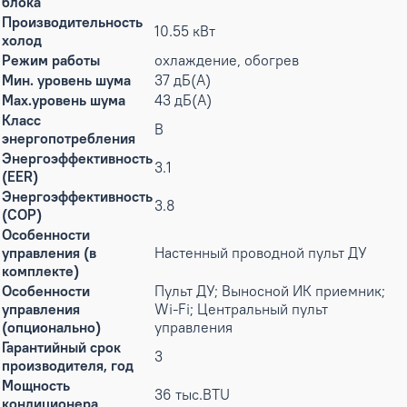
блока
Производительность
10.55 кВт
холод
Режим работы
охлаждение, обогрев
Мин. уровень шума
37 дБ(А)
Max.уровень шума
43 дБ(А)
Класс
B
энергопотребления
Энергоэффективность
3.1
(EER)
Энергоэффективность
3.8
(COP)
Особенности
управления (в
Настенный проводной пульт ДУ
комплекте)
Особенности
Пульт ДУ; Выносной ИК приемник;
управления
Wi-Fi; Центральный пульт
(опционально)
управления
Гарантийный срок
3
производителя, год
Мощность
36 тыс.BTU
кондиционера