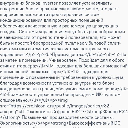
внутренних блоков Inverter позволяет устанавливать
внутренние блоки практически в любом месте, что дает
широкие возможности проектирования систем
кондиционирования для просторных помещений
обеспечивая качественную и равномерную циркуляцию
воздуха. Системы управления могут быть разнообразными
в зависимости от предпочтений пользователя, это может
быть и простой беспроводной пульт как у бытовой сплит-
системы или автоматическая система центрального
управления.</p> <p><b>Преимущества:</b></p><ul><li>Не
заметен в помещении. Универсален. Подойдет для любого
стиля интерьера;</li><li>Подходит для больших помещений
и помещений сложных форм;</li><li>Подходит для
помещений с повышенными требованиями к уровню шума,
благодаря возможности установки внутреннего блока
кондиционера вне границ обслуживаемого помещения;</li>
<li>Возможность управления беспроводным ИК-пультом
опционально.</li></ul><p><img
src="https://erc.hiconix.ru/public/images/series/r32-
aux.png" alt="экологичный фреон R32"> <strong>Фреон R32.
</strong> Повышенная производительность системы.
Экологичность;</p><p><strong>Высокоэффективный DC