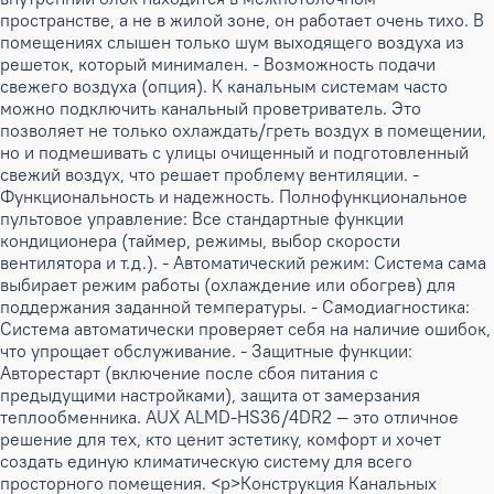
пространстве, а не в жилой зоне, он работает очень тихо. В
помещениях слышен только шум выходящего воздуха из
решеток, который минимален. - Возможность подачи
свежего воздуха (опция). К канальным системам часто
можно подключить канальный проветриватель. Это
позволяет не только охлаждать/греть воздух в помещении,
но и подмешивать с улицы очищенный и подготовленный
свежий воздух, что решает проблему вентиляции. -
Функциональность и надежность. Полнофункциональное
пультовое управление: Все стандартные функции
кондиционера (таймер, режимы, выбор скорости
вентилятора и т.д.). - Автоматический режим: Система сама
выбирает режим работы (охлаждение или обогрев) для
поддержания заданной температуры. - Самодиагностика:
Система автоматически проверяет себя на наличие ошибок,
что упрощает обслуживание. - Защитные функции:
Авторестарт (включение после сбоя питания с
предыдущими настройками), защита от замерзания
теплообменника. AUX ALMD-HS36/4DR2 — это отличное
решение для тех, кто ценит эстетику, комфорт и хочет
создать единую климатическую систему для всего
просторного помещения. <p>Конструкция Канальных