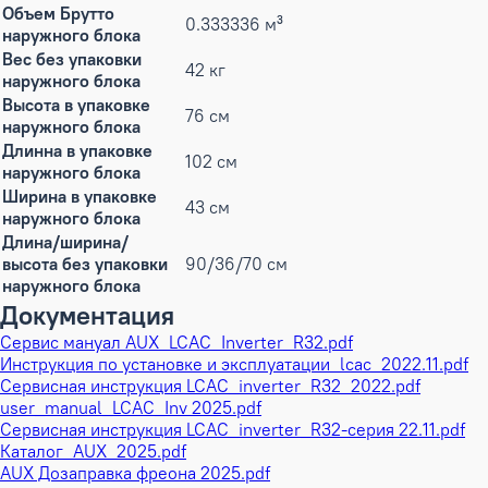
Объем Брутто
0.333336 м³
наружного блока
Вес без упаковки
42 кг
наружного блока
Высота в упаковке
76 см
наружного блока
Длинна в упаковке
102 см
наружного блока
Ширина в упаковке
43 см
наружного блока
Длина/ширина/
высота без упаковки
90/36/70 см
наружного блока
Документация
Сервис мануал AUX_LCAC_Inverter_R32.pdf
Инструкция по установке и эксплуатации_lcac_2022.11.pdf
Сервисная инструкция LCAC_inverter_R32_2022.pdf
user_manual_LCAC_Inv 2025.pdf
Сервисная инструкция LCAC_inverter_R32-серия 22.11.pdf
Каталог_AUX_2025.pdf
AUX Дозаправка фреона 2025.pdf