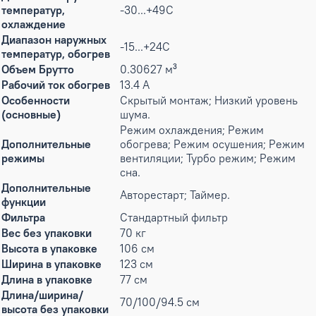
температур,
-30...+49C
охлаждение
Диапазон наружных
-15...+24C
температур, обогрев
Объем Брутто
0.30627 м³
Рабочий ток обогрев
13.4 А
Особенности
Скрытый монтаж; Низкий уровень
(основные)
шума.
Режим охлаждения; Режим
Дополнительные
обогрева; Режим осушения; Режим
режимы
вентиляции; Турбо режим; Режим
сна.
Дополнительные
Авторестарт; Таймер.
функции
Фильтра
Стандартный фильтр
Вес без упаковки
70 кг
Высота в упаковке
106 см
Ширина в упаковке
123 см
Длина в упаковке
77 см
Длина/ширина/
70/100/94.5 см
высота без упаковки