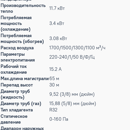
Производительность
11.7 кВт
тепло
Потребляемая
мощность
3.4 кВт
(охлаждение)
Потребляемая
3.08 кВт
мощность (обогрев)
Расход воздуха
1700/1500/1300/1100 м³/ч
Параметры
220-240/1/50 В/Ф/Гц
электропитания
Рабочий ток
15.2 А
охлаждение
Max.длина магистрали
65 м
Перепад высот
30 м
Диаметр труб
9,52 (3/8) мм (дюйм)
(жидкость)
Диаметр труб (газ)
15,88 (5/8) мм (дюйм)
Тип хладагента
R32
Статическое
0-160 Па
давление
Диапазон наружных