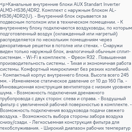
<p>Канальные внутренние блоки AUX Standart Inverter
ALMD-HS36/4DR2. Комплект c наружным блоком AL-
HS36/4DR2(U). - Внутренний блок скрывается за
подвесным потолком или в техническом помещении. - К
внутреннему блоку подключаются воздуховоды, по которым
подготовленный воздух (охлажденный или нагретый)
распределяется по нескольким помещениям через
декоративные решетки в потолке или стенах. - Снаружи
виден только наружный блок, аналогичный обычным сплит-
системам. - Wi-Fi в комплекте. - Фреон R32 . Повышенная
производительность системы. - Тихая и экономичная работа
системы. Комфортный микроклимат без резких колебаний.
- Компактный корпус внутреннего блока. Высота всего 245
мм. - Изменяемое статическое давление от 10 до 160 Па. -
Инновационная конструкция вентилятора с низким уровнем
шума. - Возможность подключения дренажного
трубопровода с двух сторон: слева и справа. - Воздушный
фильтр с увеличенной рабочей поверхностью в комплекте. -
Возможность подключения воздуховода подачи свежего
воздуха. - Возможность выбора стороны забора воздуха
снизу/сзади. - Легкосъемная конструкция фильтра для
техобслуживания. - Широкий диапазон рабочих температур