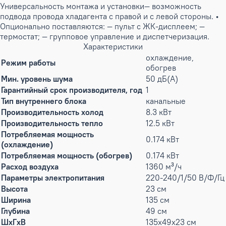
Универсальность монтажа и установки— возможность
подвода провода хладагента с правой и с левой стороны. •
Опционально поставляются: — пульт с ЖК-дисплеем; —
термостат; — групповое управление и диспетчеризация.
Характеристики
охлаждение,
Режим работы
обогрев
Мин. уровень шума
50 дБ(А)
Гарантийный срок производителя, год
1
Тип внутреннего блока
канальные
Производительность холод
8.3 кВт
Производительность тепло
12.5 кВт
Потребляемая мощность
0.174 кВт
(охлаждение)
Потребляемая мощность (обогрев)
0.174 кВт
Расход воздуха
1360 м³/ч
Параметры электропитания
220-240/1/50 В/Ф/Гц
Высота
23 см
Ширина
135 см
Глубина
49 см
ШxГxВ
135x49x23 см