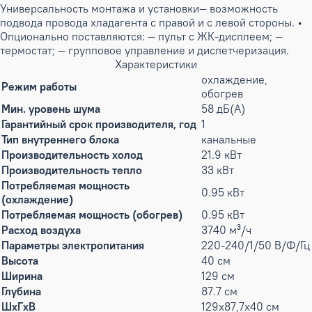
Универсальность монтажа и установки— возможность
подвода провода хладагента с правой и с левой стороны. •
Опционально поставляются: — пульт с ЖК-дисплеем; —
термостат; — групповое управление и диспетчеризация.
Характеристики
охлаждение,
Режим работы
обогрев
Мин. уровень шума
58 дБ(А)
Гарантийный срок производителя, год
1
Тип внутреннего блока
канальные
Производительность холод
21.9 кВт
Производительность тепло
33 кВт
Потребляемая мощность
0.95 кВт
(охлаждение)
Потребляемая мощность (обогрев)
0.95 кВт
Расход воздуха
3740 м³/ч
Параметры электропитания
220-240/1/50 В/Ф/Гц
Высота
40 см
Ширина
129 см
Глубина
87.7 см
ШxГxВ
129x87,7x40 см