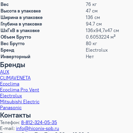
Вес
76 кг
Высота в упаковке
47 см
Ширина в упаковке
136 см
Глубина в упаковке
94.7 см
ШxГxВ в упаковке
136x94,7x47 см
Объем Брутто
0.6053224 м³
Вес Брутто
80 кг
Бренд
Electrolux
Инверторный
Нет
Бренды
AUX
CLIMAVENETA
Ecoclima
Ecoclima Pro Vent
Electrolux
Mitsubishi Electric
Panasonic
Контакты
Телефон:
8-812-324-05-35
E-mail:
info@hiconix-spb.ru