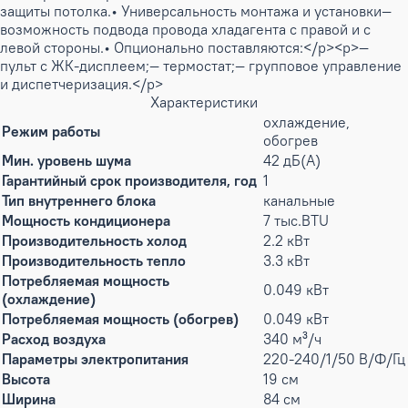
защиты потолка.• Универсальность монтажа и установки—
возможность подвода провода хладагента с правой и с
левой стороны.• Опционально поставляются:</p><p>—
пульт с ЖК-дисплеем;— термостат;— групповое управление
и диспетчеризация.</p>
Характеристики
охлаждение,
Режим работы
обогрев
Мин. уровень шума
42 дБ(А)
Гарантийный срок производителя, год
1
Тип внутреннего блока
канальные
Мощность кондиционера
7 тыс.BTU
Производительность холод
2.2 кВт
Производительность тепло
3.3 кВт
Потребляемая мощность
0.049 кВт
(охлаждение)
Потребляемая мощность (обогрев)
0.049 кВт
Расход воздуха
340 м³/ч
Параметры электропитания
220-240/1/50 В/Ф/Гц
Высота
19 см
Ширина
84 см