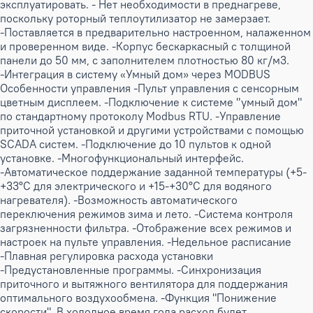
эксплуатировать. - Нет необходимости в преднагреве,
поскольку роторный теплоутилизатор не замерзает.
-Поставляется в предварительно настроенном, налаженном
и проверенном виде. -Корпус бескаркасный с толщиной
панели до 50 мм, с заполнителем плотностью 80 кг/м3.
-Интеграция в систему «Умный дом» через MODBUS
Особенности управления -Пульт управления с сенсорным
цветным дисплеем. -Подключение к системе "умный дом"
по стандартному протоколу Modbus RTU. -Управление
приточной установкой и другими устройствами с помощью
SCADA систем. -Подключение до 10 пультов к одной
установке. -Многофункциональный интерфейс.
-Автоматическое поддержание заданной температуры (+5-
+33°С для электрического и +15-+30°С для водяного
нагревателя). -Возможность автоматического
переключения режимов зима и лето. -Система контроля
загрязненности фильтра. -Отображение всех режимов и
настроек на пульте управления. -Недельное расписание
-Плавная регулировка расхода установки
-Предустановленные программы. -Синхронизация
приточного и вытяжного вентилятора для поддержания
оптимального воздухообмена. -Функция "Понижение
скорости". В холодное время года расход будет