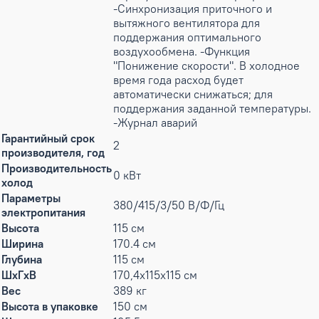
-Синхронизация приточного и
вытяжного вентилятора для
поддержания оптимального
воздухообмена. -Функция
"Понижение скорости". В холодное
время года расход будет
автоматически снижаться; для
поддержания заданной температуры.
-Журнал аварий
Гарантийный срок
2
производителя, год
Производительность
0 кВт
холод
Параметры
380/415/3/50 В/Ф/Гц
электропитания
Высота
115 см
Ширина
170.4 см
Глубина
115 см
ШxГxВ
170,4x115x115 см
Вес
389 кг
Высота в упаковке
150 см