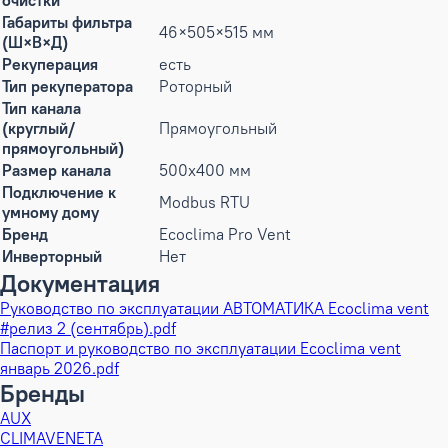
очистки
Габариты фильтра
46×505×515 мм
(Ш×В×Д)
Рекуперация
есть
Тип рекуператора
Роторный
Тип канала
(круглый/
Прямоугольный
прямоугольный)
Размер канала
500x400 мм
Подключение к
Modbus RTU
умному дому
Бренд
Ecoclima Pro Vent
Инверторный
Нет
Документация
Руководство по эксплуатации АВТОМАТИКА Ecoclima vent
#релиз 2 (сентябрь).pdf
Паспорт и руководство по эксплуатации Ecoclima vent
январь 2026.pdf
Бренды
AUX
CLIMAVENETA