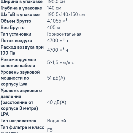
Ширина в упаковке
195.5 см
Глубина в упаковке
140 см
ШxГxВ в упаковке
195,5x140x150 см
Объем Брутто
4.1055 м³
Вес Брутто
405 кг
Тип установки
Горизонтальная
Поток воздуха
4700 м³ ч
Расход воздуха при
4700 м³ ч
100 Па
Рекомендуемое
5×1,5 мм/кв.
сечение кабеля
Уровень звуковой
мощности по
51 дБ(А)
корпусу Lwa
Уровень звукового
давления
(расстояние от
40 дБ(А)
корпуса 3 метра)
LPA
Тип нагревателя
Водяной
Тип фильтра и класс
F5