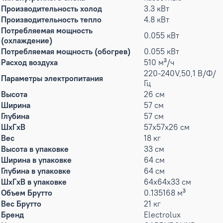
Производительность холод
3.3 кВт
Производительность тепло
4.8 кВт
Потребляемая мощность
0.055 кВт
(охлаждение)
Потребляемая мощность (обогрев)
0.055 кВт
Расход воздуха
510 м³/ч
220-240V,50,1 В/Ф/
Параметры электропитания
Гц
Высота
26 см
Ширина
57 см
Глубина
57 см
ШxГxВ
57x57x26 см
Вес
18 кг
Высота в упаковке
33 см
Ширина в упаковке
64 см
Глубина в упаковке
64 см
ШxГxВ в упаковке
64x64x33 см
Объем Брутто
0.135168 м³
Вес Брутто
21 кг
Бренд
Electrolux