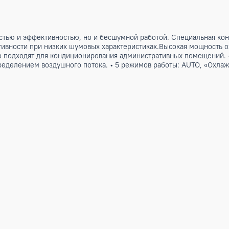
ежностью и эффективностью, но и бесшумной работой. Спец
гоэффективности при низких шумовых характеристиках.Высо
деально подходят для кондиционирования административных
ым распределением воздушного потока. • 5 режимов работы: