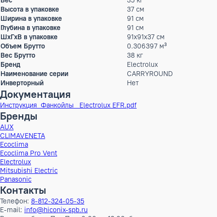
Производительность тепло
8.7 кВт
Потребляемая мощность (охлаждение)
0.188 кВт
Потребляемая мощность (обогрев)
0.188 кВт
Расход воздуха
1460 м³/ч
Параметры электропитания
220-240V,50,1 В/Ф/Г
Высота
30 см
Ширина
84 см
Глубина
84 см
ШxГxВ
84x84x30 см
Вес
35 кг
Высота в упаковке
37 см
Ширина в упаковке
91 см
Глубина в упаковке
91 см
ШxГxВ в упаковке
91x91x37 см
Объем Брутто
0.306397 м³
Вес Брутто
38 кг
Бренд
Electrolux
Наименование серии
CARRYROUND
Инверторный
Нет
Документация
Инструкция_Фанкойлы_ Electrolux EFR.pdf