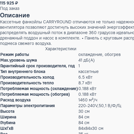
Бренд:
Electrolux
Артикул: X-00007695
115 925 ₽
Под заказ
Описание
Кассетные фанкойлы CARRYROUND отличаются не только над
вентилятора позволяют достигнуть высоких значений энер
распределять воздушный поток в диапазоне 360 градусов и
дренажный поддон и насос в комплекте. • Панель с кругов
подмеса свежего воздуха.
Характеристики
Режим работы
охлаждение, обогрев
Max.уровень шума
41 дБ(А)
Гарантийный срок производителя, год
1
Тип внутреннего блока
кассетные
Производительность холод
6.5 кВт