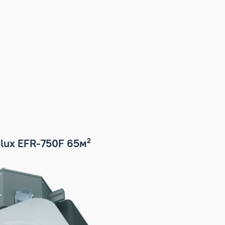
м²
ctrolux EFR-750F 65м²