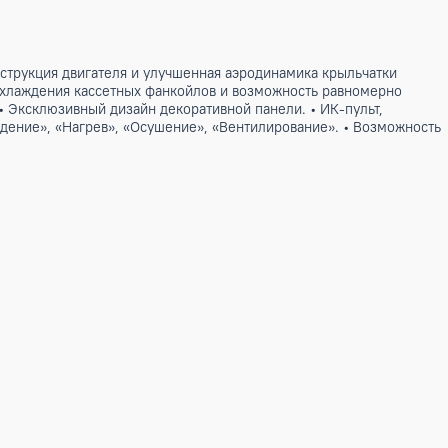
иальная конструкция двигателя и улучшенная аэродинамик
кая мощность охлаждения кассетных фанкойлов и возможнос
 помещений. • Эксклюзивный дизайн декоративной панели. •
 AUTO, «Охлаждение», «Нагрев», «Осушение», «Вентилирован