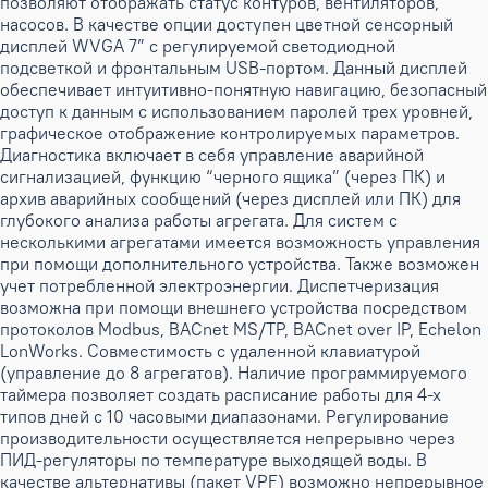
позволяют отображать статус контуров, вентиляторов,
насосов. В качестве опции доступен цветной сенсорный
дисплей WVGA 7” с регулируемой светодиодной
подсветкой и фронтальным USB-портом. Данный дисплей
обеспечивает интуитивно-понятную навигацию, безопасный
доступ к данным с использованием паролей трех уровней,
графическое отображение контролируемых параметров.
Диагностика включает в себя управление аварийной
сигнализацией, функцию “черного ящика” (через ПК) и
архив аварийных сообщений (через дисплей или ПК) для
глубокого анализа работы агрегата. Для систем с
несколькими агрегатами имеется возможность управления
при помощи дополнительного устройства. Также возможен
учет потребленной электроэнергии. Диспетчеризация
возможна при помощи внешнего устройства посредством
протоколов Modbus, BACnet MS/TP, BACnet over IP, Echelon
LonWorks. Совместимость с удаленной клавиатурой
(управление до 8 агрегатов). Наличие программируемого
таймера позволяет создать расписание работы для 4-х
типов дней с 10 часовыми диапазонами. Регулирование
производительности осуществляется непрерывно через
ПИД-регуляторы по температуре выходящей воды. В
качестве альтернативы (пакет VPF) возможно непрерывное