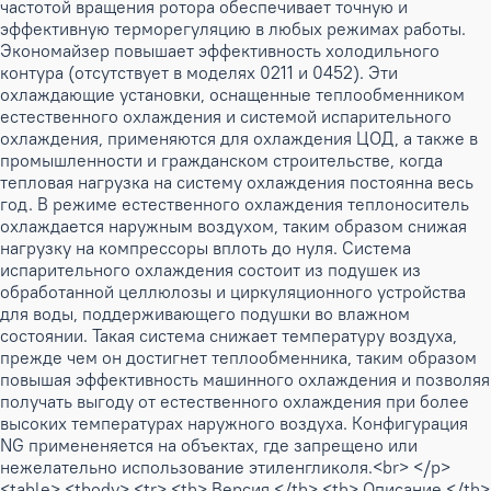
частотой вращения ротора обеспечивает точную и
эффективную терморегуляцию в любых режимах работы.
Экономайзер повышает эффективность холодильного
контура (отсутствует в моделях 0211 и 0452). Эти
охлаждающие установки, оснащенные теплообменником
естественного охлаждения и системой испарительного
охлаждения, применяются для охлаждения ЦОД, а также в
промышленности и гражданском строительстве, когда
тепловая нагрузка на систему охлаждения постоянна весь
год. В режиме естественного охлаждения теплоноситель
охлаждается наружным воздухом, таким образом снижая
нагрузку на компрессоры вплоть до нуля. Система
испарительного охлаждения состоит из подушек из
обработанной целлюлозы и циркуляционного устройства
для воды, поддерживающего подушки во влажном
состоянии. Такая система снижает температуру воздуха,
прежде чем он достигнет теплообменника, таким образом
повышая эффективность машинного охлаждения и позволяя
получать выгоду от естественного охлаждения при более
высоких температурах наружного воздуха. Конфигурация
NG примененяется на объектах, где запрещено или
нежелательно использование этиленгликоля.<br> </p>
<table> <tbody> <tr> <th> Версия </th> <th> Описание </th>