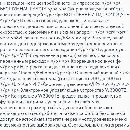
инновационного центробежного компрессора. </p> <p>
БЕСШУМНАЯ РАБОТА </p> <p> Свернизкошумная работа,
снижение вибраций </p> <p> ВСТРОЕННЫЙ ГИДРОМОДУЛЬ
</p> <p> В состав гидромодуля входят 2 насоса с 4-
полюсными двигателями с постоянной или регулируемой
скоростью, с высоким или низким напором. </p> <br> <br>
<br> <h3>Принадлежности</h3> <br> <p> Регулирующий
вентиль для поддержания температуры теплоносителя в
режиме естественного охлаждения </p> <p> Гидромодуль
</p> <p> VPF (переменный расход) комплект: насосы с
переменным расходом </p> <p> Коррекция косинуса фи
</p> <p> Настройка для дистанционного подключения с
картами Modbus/Echelon </p> <p> Сенсорный дисплей </p>
<p> Удаленная клавиатура (расстояние от 200 до 500 м)
</p> <br> <br> <h2>Системы управления</h2> <p> </p> <p>
</p> <p> Электронное управляющее устройство W3000TE
</p> Контроллер W3000TE предоставляет продвинутые
функции и алгоритмы управления. Клавиатура
увеличенного размера и ЖК-дисплей обеспечивают
индикацию статуса работы, а также простой и безопасный
доступ к настройкам агрегата через многоуровневое меню
с возможностью выбора языка. Светодиодные пиктограммы