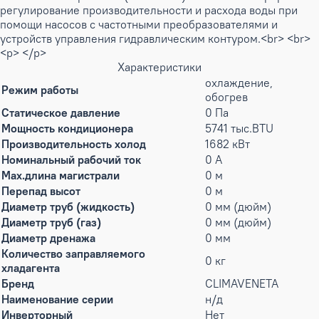
регулирование производительности и расхода воды при
помощи насосов с частотными преобразователями и
устройств управления гидравлическим контуром.<br> <br>
<p> </p>
Характеристики
охлаждение,
Режим работы
обогрев
Статическое давление
0 Па
Мощность кондиционера
5741 тыс.BTU
Производительность холод
1682 кВт
Номинальный рабочий ток
0 А
Max.длина магистрали
0 м
Перепад высот
0 м
Диаметр труб (жидкость)
0 мм (дюйм)
Диаметр труб (газ)
0 мм (дюйм)
Диаметр дренажа
0 мм
Количество заправляемого
0 кг
хладагента
Бренд
CLIMAVENETA
Наименование серии
н/д
Инверторный
Нет