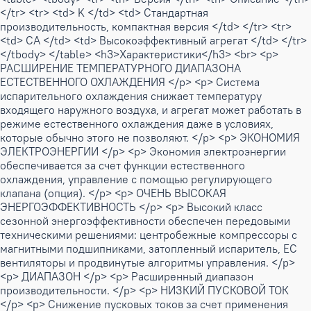
</tr> <tr> <td> K </td> <td> Стандартная
производительность, компактная версия </td> </tr> <tr>
<td> CA </td> <td> Высокоэффективный агрегат </td> </tr>
</tbody> </table> <h3>Характеристики</h3> <br> <p>
РАСШИРЕНИЕ ТЕМПЕРАТУРНОГО ДИАПАЗОНА
ЕСТЕСТВЕННОГО ОХЛАЖДЕНИЯ </p> <p> Система
испарительного охлаждения снижает температуру
входящего наружного воздуха, и агрегат может работать в
режиме естественного охлаждения даже в условиях,
которые обычно этого не позволяют. </p> <p> ЭКОНОМИЯ
ЭЛЕКТРОЭНЕРГИИ </p> <p> Экономия электроэнергии
обеспечивается за счет функции естественного
охлаждения, управление с помощью регулирующего
клапана (опция). </p> <p> ОЧЕНЬ ВЫСОКАЯ
ЭНЕРГОЭФФЕКТИВНОСТЬ </p> <p> Высокий класс
сезонной энергоэффективности обеспечен передовыми
техническими решениями: центробежные компрессоры с
магнитными подшипниками, затопленный испаритель, ЕС
вентиляторы и продвинутые алгоритмы управления. </p>
<p> ДИАПАЗОН </p> <p> Расширенный диапазон
производительности. </p> <p> НИЗКИЙ ПУСКОВОЙ ТОК
</p> <p> Снижение пусковых токов за счет применения