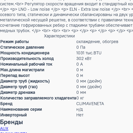
Нет в наличии
Описание
<p> </p> <h2>Выносные конденсаторы с осевым вентилятор
установки. Могут монтироваться в вертикальном положении
вертикально вверх.<br> Благодаря очень низкому уровню ш
систем.<br> Регулятор скорости вращения входит в стандартн
</p> <p> LNO - Low noise </p> <p> ELN - Extra low noise </p
осевого типа, статически и динамически сбалансированы н
металлической несущей решетке, в соответствии с правила
сочетание гофрированных ребер с гладкими трубами обесп
медных трубок. </p> <br> <br> <br> <p> </p> <p> </p> <p> <
Характеристики
Режим работы
охлаждение, обогрев
Статическое давление
0 Па
Мощность кондиционера
1031 тыс.BTU
Производительность холод
302 кВт
Номинальный рабочий ток
0 А
Max.длина магистрали
0 м
Перепад высот
0 м
Диаметр труб (жидкость)
0 мм (дюйм)
Диаметр труб (газ)
0 мм (дюйм)
Диаметр дренажа
0 мм