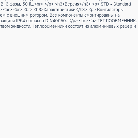
 </h2> <p> Выносные конденсаторы с осевыми вентиляторам
 положении<br> (с помощью специальных кронштейнов) с вы
е агрегаты прекрасно подходят как для промышленных, так
50 Гц или 380 В, 3 фазы, 50 Гц.<br> </p> <h3>Версия</h3> <
cal air flow <br> <br> <br> <br> <h3>Характеристики</h3> <p
электродвигателем с внешним ротором. Все компоненты смон
0-12.84. Класс защиты IP54 согласно DIN40050. </p> <br>
льным количеством жидкости. Теплообменники состоят из а