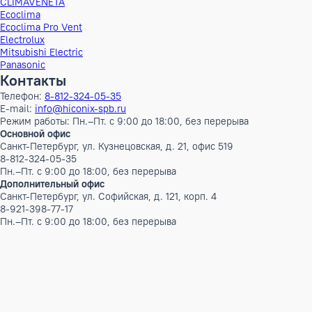
Количество заправляемого хладагента
0 кг
Бренд
CLIMAVENETA
Наименование серии
н/д
Инверторный
Нет
Бренды
AUX
CLIMAVENETA
Ecoclima
Ecoclima Pro Vent
Electrolux
Mitsubishi Electric
Panasonic
Контакты
Телефон:
8-812-324-05-35
E-mail:
info@hiconix-spb.ru
Режим работы: Пн.–Пт. с 9:00 до 18:00, без перерыва
Основной офис
Санкт-Петербург, ул. Кузнецовская, д. 21, офис 519
8-812-324-05-35
Пн.–Пт. с 9:00 до 18:00, без перерыва
Дополнительный офис