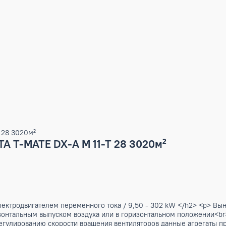
M 11-T 28 3020м²
ENETA T-MATE DX-A M 11-T 28 3020м²