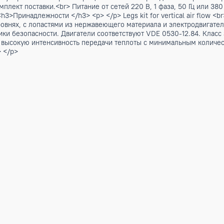
ом и электродвигателем переменного тока / 9,50 - 302 kW
 с горизонтальным выпуском воздуха или в горизонтальном
ума и регулированию скорости вращения вентиляторов данны
ый комплект поставки.<br> Питание от сетей 220 В, 1 фаза, 
> <br> <h3>Принадлежности </h3> <p> </p> Legs kit for verti
а двух уровнях, с лопастями из нержавеющего материала и 
ми техники безопасности. Двигатели соответствуют VDE 053
ечивает высокую интенсивность передачи теплоты с минима
/p> <p> </p>