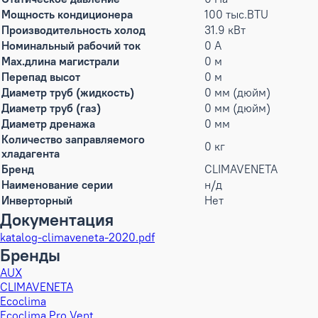
Мощность кондиционера
100 тыс.BTU
Производительность холод
31.9 кВт
Номинальный рабочий ток
0 А
Max.длина магистрали
0 м
Перепад высот
0 м
Диаметр труб (жидкость)
0 мм (дюйм)
Диаметр труб (газ)
0 мм (дюйм)
Диаметр дренажа
0 мм
Количество заправляемого
0 кг
хладагента
Бренд
CLIMAVENETA
Наименование серии
н/д
Инверторный
Нет
Документация
katalog-climaveneta-2020.pdf
Бренды
AUX
CLIMAVENETA
Ecoclima
Ecoclima Pro Vent