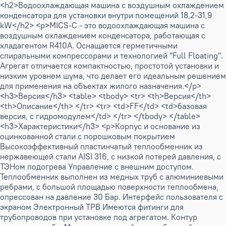
<h2>Водоохлаждающая машина с воздушным охлаждением
конденсатора для установки внутри помещений 18,2-31,9
kW</h2> <p>MICS-C - это водоохлаждающая машина с
воздушным охлаждением конденсатора, работающая с
хладагентом R410A. Оснащается герметичными
спиральными компрессорами и технологией "Full Floating".
Агрегат отличается компактностью, простотой установки и
низким уровнем шума, что делает его идеальным решением
для применения на объектах жилого назначения.</p>
<h3>Версия</h3> <table> <tbody> <tr> <th>Версия</th>
<th>Описание</th> </tr> <tr> <td>FF</td> <td>базовая
версия, с гидромодулем</td> </tr> </tbody> </table>
<h3>Характеристики</h3> <p>Корпус и основание из
оцинкованной стали с порошковым покрытием
Высокоэффективный пластинчатый теплообменник из
нержавеющей стали AISI 316, с низкой потерей давления, с
ТЭНом подогрева Управление с внешним доступом.
Теплообменник выполнен из медных труб с алюминиевыми
ребрами, с большой площадью поверхности теплообмена,
опрессован на давление 30 Бар. Интерфейс пользователя с
экраном Электронный ТРВ Имеются фитинги для
трубопроводов при установке под агрегатом. Контур