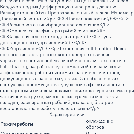
включает в себя: Многоступенчатый центробежный насос
Воздухоотводчик Дифференциальное реле давления
Расширительный бак Предохранительный клапан Манометр
Дренажный вентиль</p> <h3>Принадлежности</h3> <ul>
<li>Резиновое антивибрационное основание</li>
<li>Сменная сетка фильтра грубой очистки</li>
<li>Защитная решетка конденсатора</li> <li>Пульт
дистанционного управления</li> </ul>
<h3>Управление</h3> <p>Технология Full Floating Новое
поколоение электронных контроллеров позволяет
управлять холодильной машиной используя технологию
Full Floating, разработанную компанией для улучшения
эффективности работы системы в части вентиляторов,
циркуляционных насосов и уставки. Это обеспечивает
следующие преимущества: улучшение эффективности в
стандартном и пиковом режиме, снижение уровня шума при
частичной нагрузке, уменьшение времени монтажа и
наладки, расширенный рабочий диапазон, быстрое
восстановление в работу после оттайки.</p>
Характеристики
охлаждение,
Режим работы
обогрев
Статическое давление
0 Па