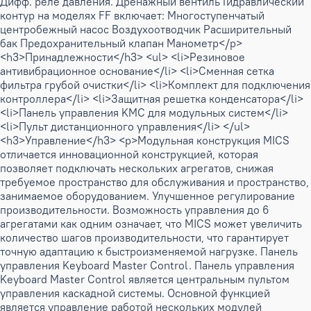
Дифф. реле давления. Дренажный вентиль Гидравлический
контур на моделях FF включает: Многоступенчатый
центробежный насос Воздухоотводчик Расширительный
бак Предохранительный клапан Манометр</p>
<h3>Принадлежности</h3> <ul> <li>Резиновое
антивибрационное основание</li> <li>Сменная сетка
фильтра грубой очистки</li> <li>Комплект для подключения
контроллера</li> <li>Защитная решетка конденсатора</li>
<li>Панель управления KMC для модульных систем</li>
<li>Пульт дистанционного управления</li> </ul>
<h3>Управление</h3> <p>Модульная конструкция MICS
отличается инновационной конструкцией, которая
позволяет подключать нескольких агрегатов, снижая
требуемое пространство для обслуживания и пространство,
занимаемое оборудованием. Улучшенное регулирование
производительности. Возможность управления до 6
агрегатами как одним означает, что MICS может увеличить
количество шагов производительности, что гарантирует
точную адаптацию к быстроизменяемой нагрузке. Панель
управления Keyboard Master Control. Панель управления
Keyboard Master Control является центральным пультом
управления каскадной системы. Основной функцией
является управление работой нескольких модулей