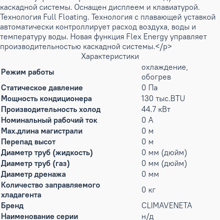
каскадной системы. Оснащен дисплеем и клавиатурой.
Технология Full Floating. Технология с плавающей уставкой
автоматически контроллирует расход воздуха, воды и
температуру воды. Новая функция Flex Energy управляет
производительностью каскадной системы.</p>
Характеристики
охлаждение,
Режим работы
обогрев
Статическое давление
0 Па
Мощность кондиционера
130 тыс.BTU
Производительность холод
44.7 кВт
Номинальный рабочий ток
0 А
Max.длина магистрали
0 м
Перепад высот
0 м
Диаметр труб (жидкость)
0 мм (дюйм)
Диаметр труб (газ)
0 мм (дюйм)
Диаметр дренажа
0 мм
Количество заправляемого
0 кг
хладагента
Бренд
CLIMAVENETA
Наименование серии
н/д