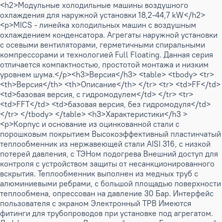
<h2>Модульные холодильные машины воздушного
охлаждения для наружной установки 18,2-44,7 kW</h2>
<p>MICS - линейка холодильных машин с воздушным
охлаждением конденсатора. Агрегаты наружной установки
с осевыми вентиляторами, герметичными спиральными
компрессорами и технологией Full Floating. Данная серия
отличается компактностью, простотой монтажа и низким
уровнем шума.</p><h3>Версия</h3> <table> <tbody> <tr>
<th>Версия</th> <th>Описание</th> </tr> <tr> <td>FF</td>
<td>базовая версия, с гидромодулем</td> </tr> <tr>
<td>FFT</td> <td>базовая версия, без гидромодуля</td>
</tr> </tbody> </table> <h3>Характеристики</h3 >
<p>Корпус и основание из оцинкованной стали с
порошковым покрытием Высокоэффективный пластинчатый
теплообменник из нержавеющей стали AISI 316, с низкой
потерей давления, с ТЭНом подогрева Внешний доступ для
контроля с устройством защиты от несанкционированного
вскрытия. Теплообменник выполнен из медных труб с
алюминиевыми ребрами, с большой площадью поверхности
теплообмена, опрессован на давление 30 Бар. Интерфейс
пользователя с экраном Электронный ТРВ Имеются
фитинги для трубопроводов при установке под агрегатом.