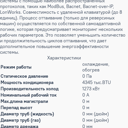
системы с помощью наиболее распространенных
протоколов, таких как ModBus, Bacnet, Bacnet-over-IP,
LonWorks. Совместимость с удаленной клавиатурой (до 8
единиц). Процесс оттаивание (только для реверсиных
машин) осуществляется по собственной самоадаптивной
логике, которая предусматривает мониторинг нескольких
рабочих параметров. Это позволяет уменьшить количество
и продолжительность циклов оттаивания, что дает
дополнительное повышение энергоэффективности
системы.
Характеристики
охлаждение,
Режим работы
обогрев
Статическое давление
0 Па
Мощность кондиционера
4345 тыс.BTU
Производительность холод
1273 кВт
Номинальный рабочий ток
0 А
Max.длина магистрали
0 м
Перепад высот
0 м
Диаметр труб (жидкость)
0 мм (дюйм)
Диаметр труб (газ)
0 мм (дюйм)
Диаметр дренажа
0 мм