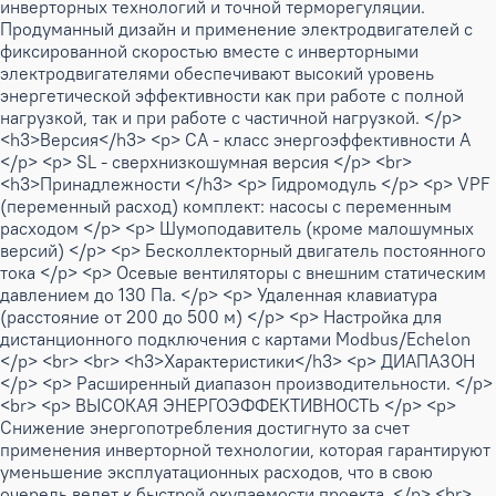
инверторных технологий и точной терморегуляции.
Продуманный дизайн и применение электродвигателей с
фиксированной скоростью вместе с инверторными
электродвигателями обеспечивают высокий уровень
энергетической эффективности как при работе с полной
нагрузкой, так и при работе с частичной нагрузкой. </p>
<h3>Версия</h3> <p> CA - класс энергоэффективности А
</p> <p> SL - сверхнизкошумная версия </p> <br>
<h3>Принадлежности </h3> <p> Гидромодуль </p> <p> VPF
(переменный расход) комплект: насосы с переменным
расходом </p> <p> Шумоподавитель (кроме малошумных
версий) </p> <p> Бесколлекторный двигатель постоянного
тока </p> <p> Осевые вентиляторы с внешним статическим
давлением до 130 Па. </p> <p> Удаленная клавиатура
(расстояние от 200 до 500 м) </p> <p> Настройка для
дистанционного подключения с картами Modbus/Echelon
</p> <br> <br> <h3>Характеристики</h3> <p> ДИАПАЗОН
</p> <p> Расширенный диапазон производительности. </p>
<br> <p> ВЫСОКАЯ ЭНЕРГОЭФФЕКТИВНОСТЬ </p> <p>
Снижение энергопотребления достигнуто за счет
применения инверторной технологии, которая гарантируют
уменьшение эксплуатационных расходов, что в свою
очередь ведет к быстрой окупаемости проекта. </p> <br>