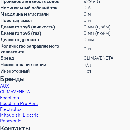
Производительность холод
929 кВт
Номинальный рабочий ток
0 А
Max.длина магистрали
0 м
Перепад высот
0 м
Диаметр труб (жидкость)
0 мм (дюйм)
Диаметр труб (газ)
0 мм (дюйм)
Диаметр дренажа
0 мм
Количество заправляемого
0 кг
хладагента
Бренд
CLIMAVENETA
Наименование серии
н/д
Инверторный
Нет
Бренды
AUX
CLIMAVENETA
Ecoclima
Ecoclima Pro Vent
Electrolux
Mitsubishi Electric
Panasonic
Контакты