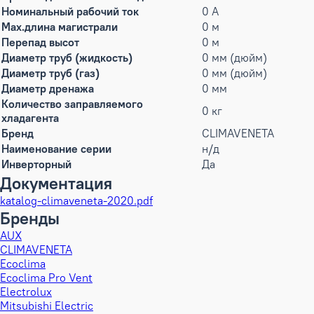
Номинальный рабочий ток
0 А
Max.длина магистрали
0 м
Перепад высот
0 м
Диаметр труб (жидкость)
0 мм (дюйм)
Диаметр труб (газ)
0 мм (дюйм)
Диаметр дренажа
0 мм
Количество заправляемого
0 кг
хладагента
Бренд
CLIMAVENETA
Наименование серии
н/д
Инверторный
Да
Документация
katalog-climaveneta-2020.pdf
Бренды
AUX
CLIMAVENETA
Ecoclima
Ecoclima Pro Vent
Electrolux
Mitsubishi Electric