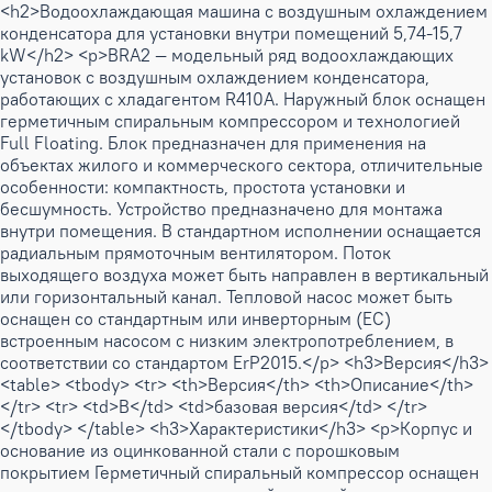
<h2>Водоохлаждающая машина с воздушным охлаждением
конденсатора для установки внутри помещений 5,74-15,7
kW</h2> <p>BRA2 — модельный ряд водоохлаждающих
установок с воздушным охлаждением конденсатора,
работающих с хладагентом R410A. Наружный блок оснащен
герметичным спиральным компрессором и технологией
Full Floating. Блок предназначен для применения на
объектах жилого и коммерческого сектора, отличительные
особенности: компактность, простота установки и
бесшумность. Устройство предназначено для монтажа
внутри помещения. В стандартном исполнении оснащается
радиальным прямоточным вентилятором. Поток
выходящего воздуха может быть направлен в вертикальный
или горизонтальный канал. Тепловой насос может быть
оснащен со стандартным или инверторным (ЕС)
встроенным насосом с низким электропотреблением, в
соответствии со стандартом ErP2015.</p> <h3>Версия</h3>
<table> <tbody> <tr> <th>Версия</th> <th>Описание</th>
</tr> <tr> <td>B</td> <td>базовая версия</td> </tr>
</tbody> </table> <h3>Характеристики</h3> <p>Корпус и
основание из оцинкованной стали с порошковым
покрытием Герметичный спиральный компрессор оснащен