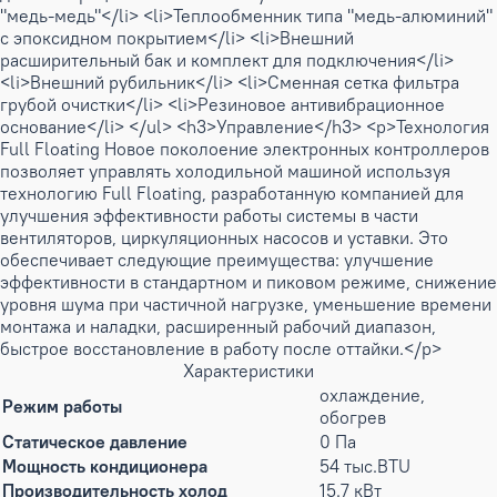
"медь-медь"</li> <li>Теплообменник типа "медь-алюминий"
с эпоксидном покрытием</li> <li>Внешний
расширительный бак и комплект для подключения</li>
<li>Внешний рубильник</li> <li>Сменная сетка фильтра
грубой очистки</li> <li>Резиновое антивибрационное
основание</li> </ul> <h3>Управление</h3> <p>Технология
Full Floating Новое поколоение электронных контроллеров
позволяет управлять холодильной машиной используя
технологию Full Floating, разработанную компанией для
улучшения эффективности работы системы в части
вентиляторов, циркуляционных насосов и уставки. Это
обеспечивает следующие преимущества: улучшение
эффективности в стандартном и пиковом режиме, снижение
уровня шума при частичной нагрузке, уменьшение времени
монтажа и наладки, расширенный рабочий диапазон,
быстрое восстановление в работу после оттайки.</p>
Характеристики
охлаждение,
Режим работы
обогрев
Статическое давление
0 Па
Мощность кондиционера
54 тыс.BTU
Производительность холод
15.7 кВт