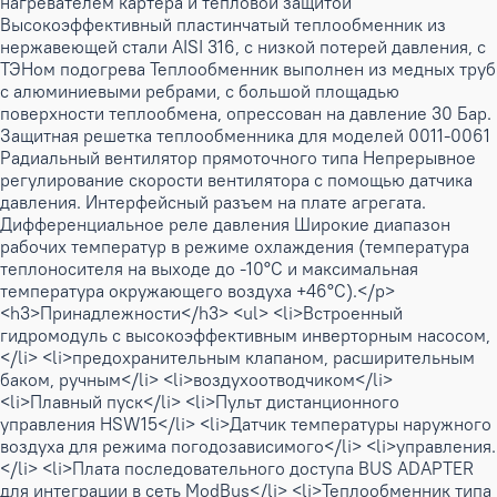
нагревателем картера и тепловой защитой
Высокоэффективный пластинчатый теплообменник из
нержавеющей стали AISI 316, с низкой потерей давления, с
ТЭНом подогрева Теплообменник выполнен из медных труб
с алюминиевыми ребрами, с большой площадью
поверхности теплообмена, опрессован на давление 30 Бар.
Защитная решетка теплообменника для моделей 0011-0061
Радиальный вентилятор прямоточного типа Непрерывное
регулирование скорости вентилятора с помощью датчика
давления. Интерфейсный разъем на плате агрегата.
Дифференциальное реле давления Широкие диапазон
рабочих температур в режиме охлаждения (температура
теплоносителя на выходе до -10°C и максимальная
температура окружающего воздуха +46°C).</p>
<h3>Принадлежности</h3> <ul> <li>Встроенный
гидромодуль с высокоэффективным инверторным насосом,
</li> <li>предохранительным клапаном, расширительным
баком, ручным</li> <li>воздухоотводчиком</li>
<li>Плавный пуск</li> <li>Пульт дистанционного
управления HSW15</li> <li>Датчик температуры наружного
воздуха для режима погодозависимого</li> <li>управления.
</li> <li>Плата последовательного доступа BUS ADAPTER
для интеграции в сеть ModBus</li> <li>Теплообменник типа