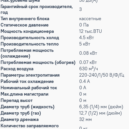
Max.уровень шума
36 дБ(А)
Гарантийный срок производителя,
3
год
Тип внутреннего блока
кассетные
Статическое давление
0 Па
Мощность кондиционера
12 тыс.BTU
Производительность холод
4.5 кВт
Производительность тепло
5 кВт
Потребляемая мощность
0.08 кВт
(охлаждение)
Потребляемая мощность (обогрев)
0.07 кВт
Расход воздуха
630 м³/ч
Параметры электропитания
220-240/1/50 В/Ф/Гц
Рабочий ток охлаждение
0.4 А
Номинальный рабочий ток
0 А
Max.длина магистрали
0 м
Перепад высот
0 м
Диаметр труб (жидкость)
6,35 (1/4) мм (дюйм)
Диаметр труб (газ)
12,7 (1/2) мм (дюйм)
Диаметр дренажа
32 мм
Количество заправляемого
0 кг