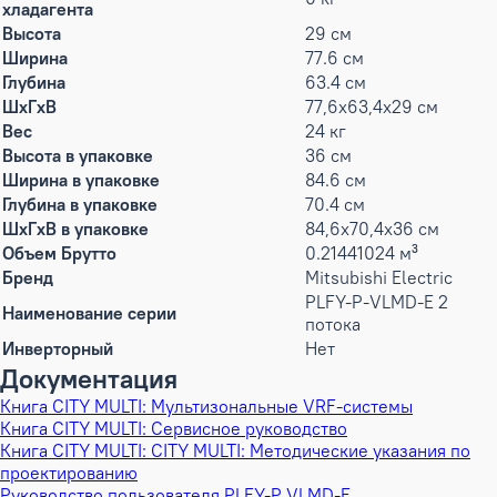
хладагента
Высота
29 см
Ширина
77.6 см
Глубина
63.4 см
ШxГxВ
77,6x63,4x29 см
Вес
24 кг
Высота в упаковке
36 см
Ширина в упаковке
84.6 см
Глубина в упаковке
70.4 см
ШxГxВ в упаковке
84,6x70,4x36 см
Объем Брутто
0.21441024 м³
Бренд
Mitsubishi Electric
PLFY-P-VLMD-E 2
Наименование серии
потока
Инверторный
Нет
Документация
Книга CITY MULTI: Мультизональные VRF-системы
Книга CITY MULTI: Сервисное руководство
Книга CITY MULTI: CITY MULTI: Методические указания по
проектированию
Руководство пользователя PLFY-P VLMD-E