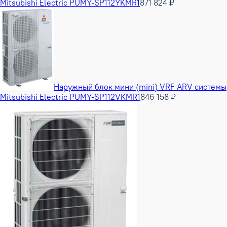
Mitsubishi Electric PUMY-SP112YKMR1
871 824 ₽
Наружный блок мини (mini) VRF ARV системы
Mitsubishi Electric PUMY-SP112VKMR1
846 158 ₽