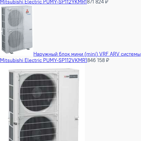
Mitsubishi Electric PUMY-SP112YKMR1
871 824 ₽
Наружный блок мини (mini) VRF ARV системы
Mitsubishi Electric PUMY-SP112VKMR1
846 158 ₽