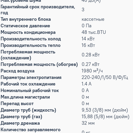
Max.уровень шума
46 дБ(А)
Гарантийный срок производителя,
3
год
Тип внутреннего блока
кассетные
Статическое давление
0 Па
Мощность кондиционера
48 тыс.BTU
Производительность холод
14 кВт
Производительность тепло
16 кВт
Потребляемая мощность
0.28 кВт
(охлаждение)
Потребляемая мощность (обогрев)
0.27 кВт
Расход воздуха
1980 м³/ч
Параметры электропитания
220-240/1/50 В/Ф/Гц
Рабочий ток охлаждение
1.4 А
Номинальный рабочий ток
0 А
Max.длина магистрали
0 м
Перепад высот
0 м
Диаметр труб (жидкость)
9,53 (3/8) мм (дюйм)
Диаметр труб (газ)
15,88 (5/8) мм (дюйм)
Диаметр дренажа
32 мм
Количество заправляемого
0 кг