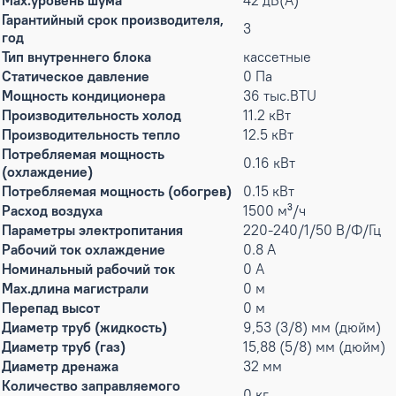
Max.уровень шума
42 дБ(А)
Гарантийный срок производителя,
3
год
Тип внутреннего блока
кассетные
Статическое давление
0 Па
Мощность кондиционера
36 тыс.BTU
Производительность холод
11.2 кВт
Производительность тепло
12.5 кВт
Потребляемая мощность
0.16 кВт
(охлаждение)
Потребляемая мощность (обогрев)
0.15 кВт
Расход воздуха
1500 м³/ч
Параметры электропитания
220-240/1/50 В/Ф/Гц
Рабочий ток охлаждение
0.8 А
Номинальный рабочий ток
0 А
Max.длина магистрали
0 м
Перепад высот
0 м
Диаметр труб (жидкость)
9,53 (3/8) мм (дюйм)
Диаметр труб (газ)
15,88 (5/8) мм (дюйм)
Диаметр дренажа
32 мм
Количество заправляемого
0 кг