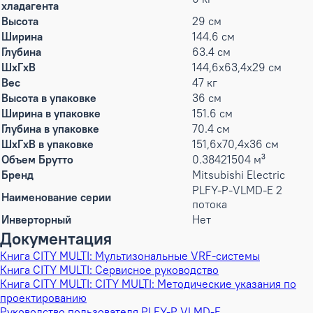
хладагента
Высота
29 см
Ширина
144.6 см
Глубина
63.4 см
ШxГxВ
144,6x63,4x29 см
Вес
47 кг
Высота в упаковке
36 см
Ширина в упаковке
151.6 см
Глубина в упаковке
70.4 см
ШxГxВ в упаковке
151,6x70,4x36 см
Объем Брутто
0.38421504 м³
Бренд
Mitsubishi Electric
PLFY-P-VLMD-E 2
Наименование серии
потока
Инверторный
Нет
Документация
Книга CITY MULTI: Мультизональные VRF-системы
Книга CITY MULTI: Сервисное руководство
Книга CITY MULTI: CITY MULTI: Методические указания по
проектированию
Руководство пользователя PLFY-P VLMD-E