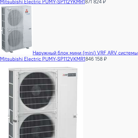
Mitsubishi Electric PUMY-SP112YKMR1
871 824 ₽
Наружный блок мини (mini) VRF ARV системы
Mitsubishi Electric PUMY-SP112VKMR1
846 158 ₽